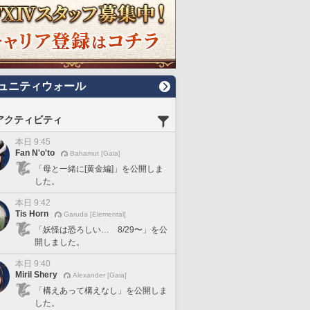
ュニティウォール
アクティビティ
本日 9:45
Fan N'o'to
Bahamut [Gaia]
「母と一緒に[黄金編]」を公開しま
した。
本日 9:42
Tis Horn
Garuda [Elemental]
「妖怪は恐ろしい… 8/29〜」を公
開しました。
本日 9:40
Miril Shery
Alexander [Gaia]
「構えあって構えなし」を公開しま
した。