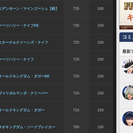
エデンモーン・マインゴーシュ【絶】
735
100
ケーツハリー・ナイフRE
730
100
コミ
エターナルクイーンズ・ナイフ
725
100
最新
ケーツハリー・ナイフ
720
100
オールドキングダム・ダガーRE
720
100
ヴァリガルマンダ・クリーバー
710
100
オールドキングダム・ダガー
710
100
ネオキングダム・ソードブレイカー
700
100