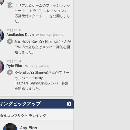
「リアル＆ゲームのファッションシ
ョー！ 「ミラプリコレクション」
応募受付スタート！」を公開しまし
た。
本日 9:18
Ansiktslos Ravn
Phantom [Chaos]
Ansiktslos Ravn(
Phantom)さんが
CWLSの立ち上げメンバー募集を開
始しました。
本日 9:14
Ryle Eliot
Shinryu [Meteor]
Ryle Eliot(
Shinryu)さんがフリー
カンパニー"Trusty
Feathers(Shinryu)"のメンバー募集
を開始しました。
キングピックアップ
タルコンフリクト ランキング
Jay Eins