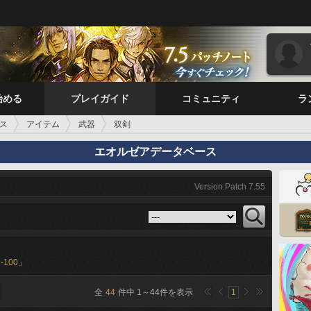
始める
プレイガイド
コミュニティ
ラ
ス
アイテム
武器
双剣
エオルゼアデータベース
Version:Patch 7.55
-100
」
全
44
件中
1
～
44
件を表示
1