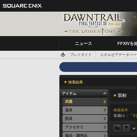
ニュース
FFXIVを
プレイガイド
エオルゼアデータベー
検索結果
アイテム
双剣
武器
道具
検索条件
装備Lv ：「
91
防具
アクセサリ
薬品・調理品