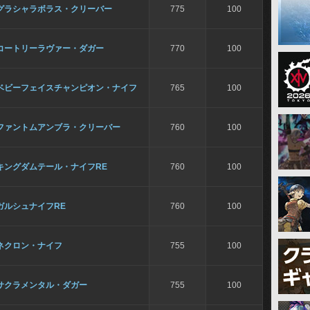
グラシャラボラス・クリーバー
775
100
コートリーラヴァー・ダガー
770
100
ベビーフェイスチャンピオン・ナイフ
765
100
ファントムアンブラ・クリーバー
760
100
キングダムテール・ナイフRE
760
100
ガルシュナイフRE
760
100
ネクロン・ナイフ
755
100
サクラメンタル・ダガー
755
100