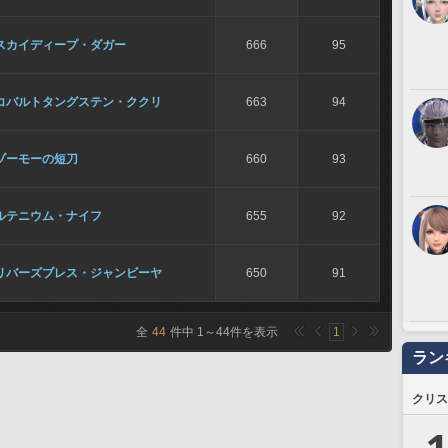
スカイディープ・ダガー
666
95
コバルトタングステン・ククリ
663
94
ゾーモーの短刀
660
93
ルテニウム・ナイフ
655
92
リバーズブレス・ジャンビーヤ
650
91
全
44
件中
1
～
44
件を表示
1
ラン
クリス
1