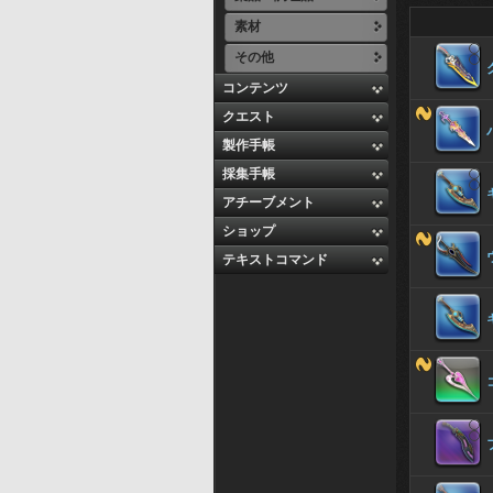
素材
その他
コンテンツ
クエスト
製作手帳
採集手帳
アチーブメント
ショップ
テキストコマンド