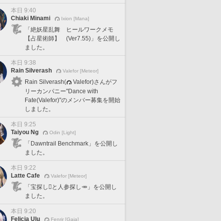
本日 9:40
Chiaki Minami
Ixion [Mana]
「絶妖星乱舞 ヒールワークメモ
【占星術師】 (Ver7.55)」を公開し
ました。
本日 9:38
Rain Silverash
Valefor [Meteor]
Rain Silverash(
Valefor)さんがフ
リーカンパニー"Dance with
Fate(Valefor)"のメンバー募集を開始
しました。
本日 9:25
Taiyou Ng
Odin [Light]
「Dawntrail Benchmark」を公開し
ました。
本日 9:22
Latte Cafe
Valefor [Meteor]
「宝探し🪎と人参探し🥕」を公開し
ました。
本日 9:20
Felicia Ulu
Fenrir [Gaia]