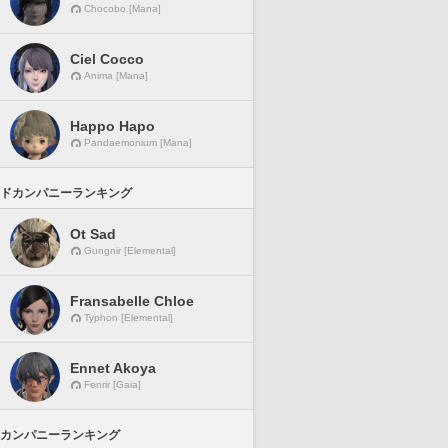
Chocobo [Mana]
Ciel Cocco
Anima [Mana]
Happo Hapo
Pandaemonium [Mana]
ドカンパニーランキング
Ot Sad
Gungnir [Elemental]
Fransabelle Chloe
Typhon [Elemental]
Ennet Akoya
Fenrir [Gaia]
カンパニーランキング