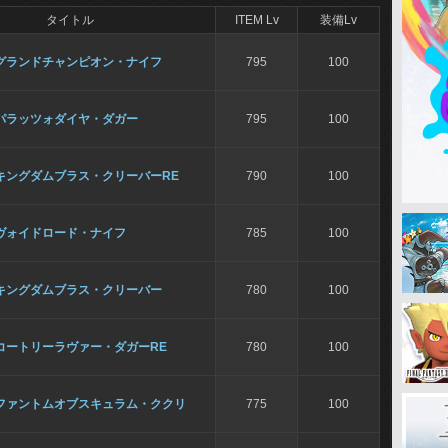
タイトル
ITEM Lv
装備Lv
グランドチャンピオン・ナイフ
795
100
パラッツォダイヤ・ダガー
795
100
キングダムブラス・クリーバーRE
790
100
ヴォイドロード・ナイフ
785
100
キングダムブラス・クリーバー
780
100
コートリーラヴァー・ダガーRE
780
100
ファントムオブスキュラム・ククリ
775
100