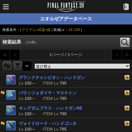
エオルゼアデータベース
検索条件：|
アイテム>武器>銃
| 装備Lv ：
91-100
|
検索結果
（
44
件）
1ページ / 1ページ
グランドチャンピオン・ハンドガン
Lv
100～
ITEM Lv
795
パラッツォダイヤ・マスケトン
Lv
100～
ITEM Lv
795
キングダムブラス・ハンドガンRE
Lv
100～
ITEM Lv
790
ヴォイドロード・ハンドゴンネ
Lv
100～
ITEM Lv
785