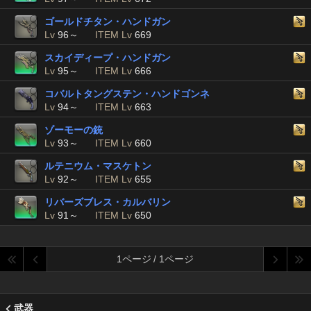
ゴールドチタン・ハンドガン
Lv
96～
ITEM Lv
669
スカイディープ・ハンドガン
Lv
95～
ITEM Lv
666
コバルトタングステン・ハンドゴンネ
Lv
94～
ITEM Lv
663
ゾーモーの銃
Lv
93～
ITEM Lv
660
ルテニウム・マスケトン
Lv
92～
ITEM Lv
655
リバーズブレス・カルバリン
Lv
91～
ITEM Lv
650
1ページ / 1ページ
武器