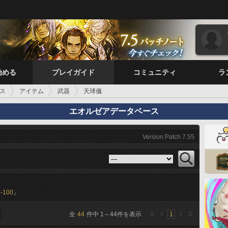
始める
プレイガイド
コミュニティ
ラ
ス
アイテム
武器
天球儀
エオルゼアデータベース
Version:Patch 7.55
-100
」
全
44
件中
1
～
44
件を表示
1