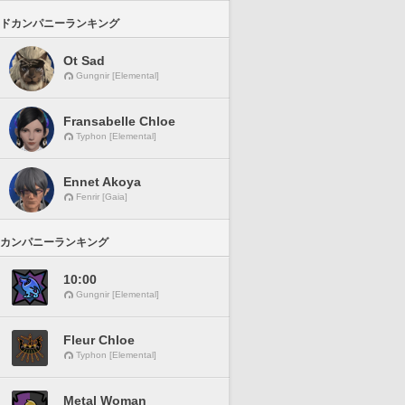
ドカンパニーランキング
Ot Sad
Gungnir [Elemental]
Fransabelle Chloe
Typhon [Elemental]
Ennet Akoya
Fenrir [Gaia]
カンパニーランキング
10:00
Gungnir [Elemental]
Fleur Chloe
Typhon [Elemental]
Metal Woman