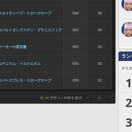
スカイディープ・スターグローブ
666
95
コバルトタングステン・プラニスフィア
663
94
ゾーモーの星見盤
660
93
ラン
ルテニウム・トルクエタム
655
92
クリス
1
リバーズブレス・スターグローブ
650
91
2
全
44
件中
1
～
44
件を表示
1
3