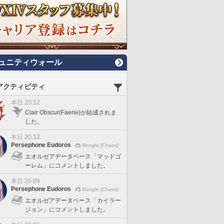
ュニティウォール
アクティビティ
本日 20:12
Clair Obscur(Faerie)が結成されま
した。
本日 20:12
Persephone Eudoros
Moogle [Chaos]
エオルゼアデータベース「マッドゴ
ーレム」にコメントしました。
本日 20:09
Persephone Eudoros
Moogle [Chaos]
エオルゼアデータベース「カイラー
ジョン」にコメントしました。