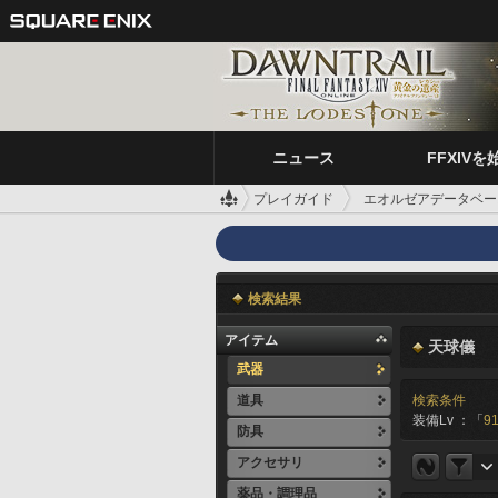
ニュース
FFXIVを
プレイガイド
エオルゼアデータベー
検索結果
アイテム
天球儀
武器
道具
検索条件
装備Lv ：「
91
防具
アクセサリ
薬品・調理品