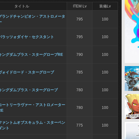
タイトル
ITEM Lv
装備Lv
グランドチャンピオン・アストロメータ
795
100
ー
パラッツォダイヤ・セクスタント
795
100
キングダムブラス・スターグローブRE
790
100
ヴォイドロード・スターグローブ
785
100
キングダムブラス・スターグローブ
780
100
コートリーラヴァー・アストロメーター
780
100
RE
ファントムオブスキュラム・スターペン
775
100
ダント