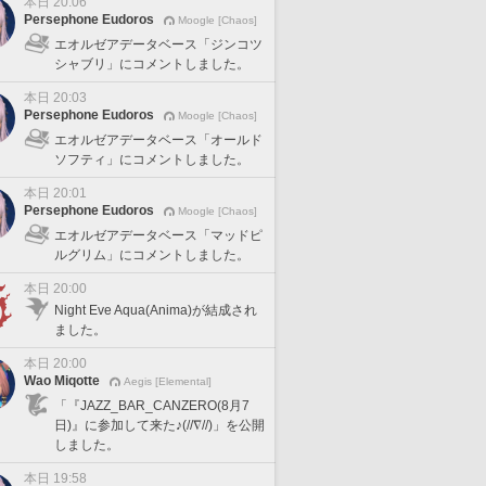
本日 20:06
Persephone Eudoros
Moogle [Chaos]
エオルゼアデータベース「ジンコツ
シャブリ」にコメントしました。
本日 20:03
Persephone Eudoros
Moogle [Chaos]
エオルゼアデータベース「オールド
ソフティ」にコメントしました。
本日 20:01
Persephone Eudoros
Moogle [Chaos]
エオルゼアデータベース「マッドピ
ルグリム」にコメントしました。
本日 20:00
Night Eve Aqua(Anima)が結成され
ました。
本日 20:00
Wao Miqotte
Aegis [Elemental]
「『JAZZ_BAR_CANZERO(8月7
日)』に参加して来た♪(//∇//)」を公開
しました。
本日 19:58