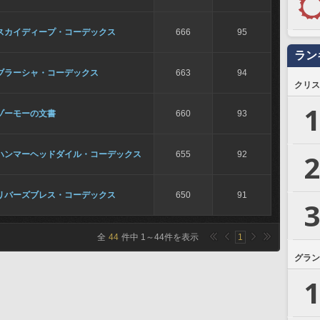
スカイディープ・コーデックス
666
95
ラン
ブラーシャ・コーデックス
663
94
クリス
1
ゾーモーの文書
660
93
2
ハンマーヘッドダイル・コーデックス
655
92
リバーズブレス・コーデックス
650
91
3
全
44
件中
1
～
44
件を表示
1
グラン
1