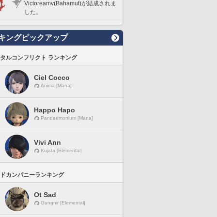
Victoreamv(Bahamut)が結成されま
した。
キングピックアップ
タルコンフリクト ランキング
Ciel Cocco
Anima [Mana]
Happo Hapo
Pandaemonium [Mana]
Vivi Ann
Kujata [Elemental]
ドカンパニーランキング
Ot Sad
Gungnir [Elemental]