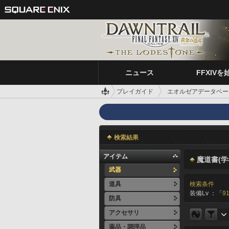
ニュース
FFXIVを
プレイガイド
エオルゼアデータベー
検索結果
アイテム
魔道書(学
武器
道具
検索条件
装備Lv ：「
91
防具
アクセサリ
薬品・調理品