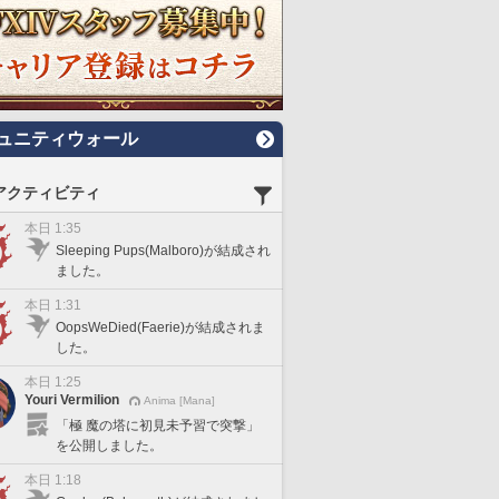
ュニティウォール
アクティビティ
本日 1:35
Sleeping Pups(Malboro)が結成され
ました。
本日 1:31
OopsWeDied(Faerie)が結成されま
した。
本日 1:25
Youri Vermilion
Anima [Mana]
「極 魔の塔に初見未予習で突撃」
を公開しました。
本日 1:18