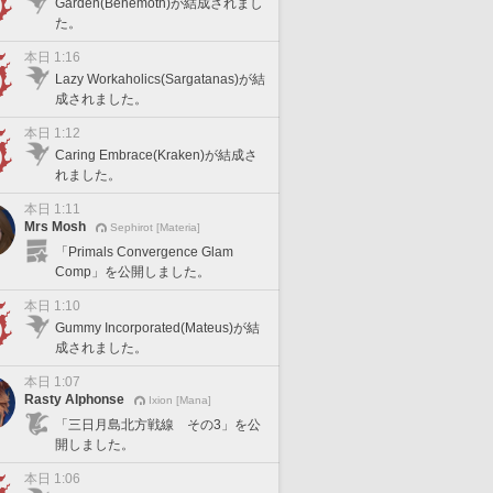
Garden(Behemoth)が結成されまし
た。
本日 1:16
Lazy Workaholics(Sargatanas)が結
成されました。
本日 1:12
Caring Embrace(Kraken)が結成さ
れました。
本日 1:11
Mrs Mosh
Sephirot [Materia]
「Primals Convergence Glam
Comp」を公開しました。
本日 1:10
Gummy Incorporated(Mateus)が結
成されました。
本日 1:07
Rasty Alphonse
Ixion [Mana]
「三日月島北方戦線 その3」を公
開しました。
本日 1:06