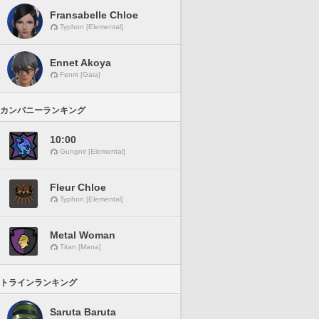
Fransabelle Chloe
Typhon [Elemental]
Ennet Akoya
Fenrir [Gaia]
カンパニーランキング
10:00
Gungnir [Elemental]
Fleur Chloe
Typhon [Elemental]
Metal Woman
Titan [Mana]
トラインランキング
Saruta Baruta