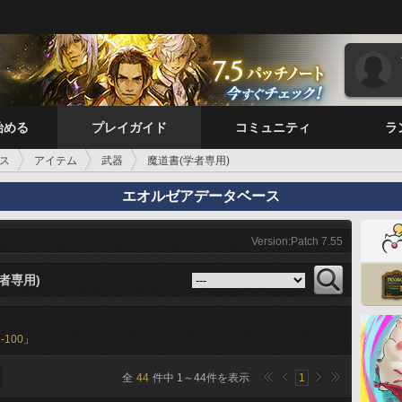
始める
プレイガイド
コミュニティ
ラ
ス
アイテム
武器
魔道書(学者専用)
エオルゼアデータベース
Version:Patch 7.55
者専用)
-100
」
全
44
件中
1
～
44
件を表示
1