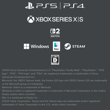
©2026 Sony Interactive Entertainment LLC."PlayStation Family Mark", "PlayStation", "PS5
logo", "PS5", "PS4 logo" and "PS4" are registered trademarks or trademarks of Sony
Interactive Entertainment Inc.
Microsoft, the XBOX Sphere mark, the Series X|S logo and XBOX Series X|S are trademarks
of the Microsoft group of companies.
Nintendo Switch is a trademark of Nintendo.
Windows is either a registered trademark or trademark of Microsoft Corporation in the United
States and/or other countries.
Mac is a trademark of Apple Inc.
©2026 Valve Corporation. Steam and the Steam logo are trademarks and/or registered
trademarks of Valve Corporation in the U.S. and/or other countries.