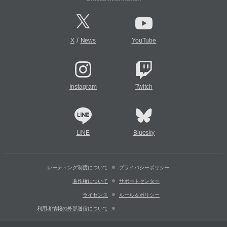
/
X
News
YouTube
Instagram
Twitch
LINE
Bluesky
レーティング制度について
プライバシーポリシー
著作権について
サポートセンター
ライセンス
ルール＆ポリシー
利用者情報の外部送信について