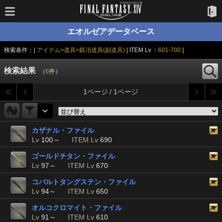
エオルゼアデータベース
検索条件：|
アイテム>道具>鍛冶道具(副道具)
| ITEM Lv ：
601-700
|
検索結果
（
6
件）
1ページ / 1ページ
カザナル・ファイル
Lv
100～
ITEM Lv
690
ゴールドチタン・ファイル
Lv
97～
ITEM Lv
670
コバルトタングステン・ファイル
Lv
94～
ITEM Lv
650
オルコクロマイト・ファイル
Lv
91～
ITEM Lv
610