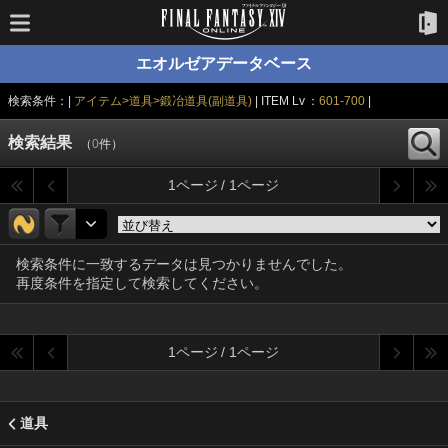
エオルゼアデータベース
検索条件：|
アイテム>道具>鍛冶道具(副道具)
| ITEM Lv ：
601-700
|
検索結果
（
0
件）
1ページ / 1ページ
検索条件に一致するデータは見つかりませんでした。
再度条件を指定して検索してください。
1ページ / 1ページ
道具