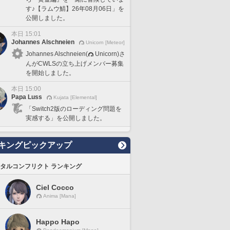
す♪【ラムウ鯖】26年08月06日」を
公開しました。
本日 15:01
Johannes Alschneien
Unicorn [Meteor]
Johannes Alschneien(
Unicorn)さ
んがCWLSの立ち上げメンバー募集
を開始しました。
本日 15:00
Papa Luss
Kujata [Elemental]
「Switch2版のローディング問題を
実感する」を公開しました。
キングピックアップ
タルコンフリクト ランキング
Ciel Cocco
Anima [Mana]
Happo Hapo