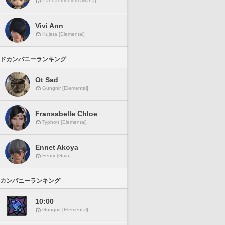
Pandaemonium [Mana]
Vivi Ann
Kujata [Elemental]
ドカンパニーランキング
Ot Sad
Gungnir [Elemental]
Fransabelle Chloe
Typhon [Elemental]
Ennet Akoya
Fenrir [Gaia]
カンパニーランキング
10:00
Gungnir [Elemental]