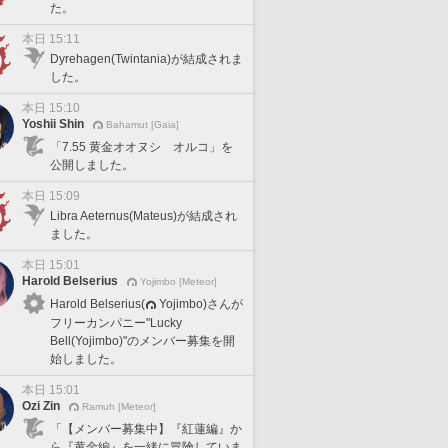
た。
本日 15:11
Dyrehagen(Twintania)が結成されま
した。
本日 15:10
Yoshii Shin
Bahamut [Gaia]
「7.55 黄金オオヌシ オルコ」を
公開しました。
本日 15:09
Libra Aeternus(Mateus)が結成され
ました。
本日 15:01
Harold Belserius
Yojimbo [Meteor]
Harold Belserius(
Yojimbo)さんが
フリーカンパニー"Lucky
Bell(Yojimbo)"のメンバー募集を開
始しました。
本日 15:01
Ozi Zin
Ramuh [Meteor]
「【メンバー募集中】『紅蓮編』か
ら『黄金編』を一緒に冒険していま