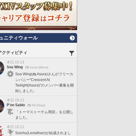
ュニティウォール
アクティビティ
本日 15:13
Soa Wing
Asura [Mana]
Soa Wing(
Asura)さんがフリーカ
ンパニー"Crescent At
Twilight(Asura)"のメンバー募集を開
始しました。
本日 15:12
P'on Sablo
Ifrit [Gaia]
「トーマストーテム周回」を公開し
ました。
本日 15:11
Suichu(Leviathan)が結成されまし