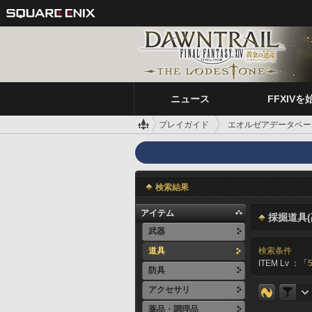
ニュース
FFXIVを
プレイガイド
エオルゼアデータベー
検索結果
アイテム
採掘道具(
武器
道具
検索条件
ITEM Lv ：「
防具
アクセサリ
薬品・調理品