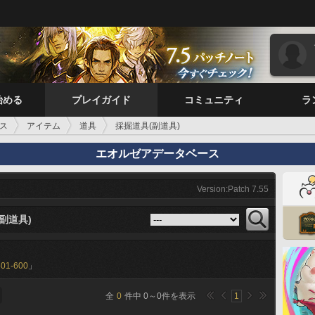
始める
プレイガイド
コミュニティ
ラ
ス
アイテム
道具
採掘道具(副道具)
エオルゼアデータベース
Version:Patch 7.55
副道具)
501-600
」
全
0
件中
0
～
0
件を表示
1