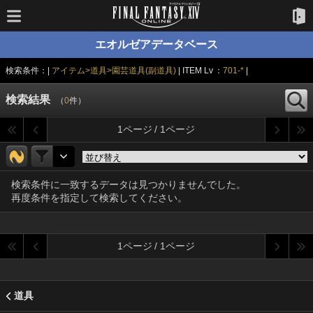
エオルゼアデータベース
検索条件：|
アイテム>道具>園芸道具(副道具)
| ITEM Lv ：
701-*
|
検索結果
（
0
件）
1ページ / 1ページ
検索条件に一致するデータは見つかりませんでした。
再度条件を指定して検索してください。
1ページ / 1ページ
道具