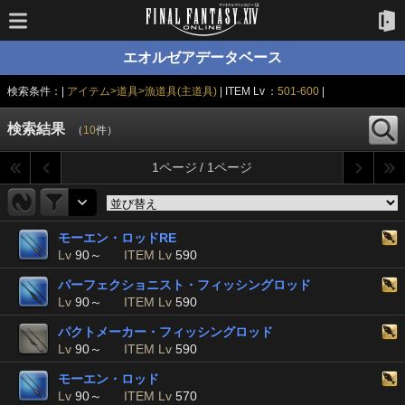
エオルゼアデータベース
検索条件：|
アイテム>道具>漁道具(主道具)
| ITEM Lv ：
501-600
|
検索結果
（
10
件）
1ページ / 1ページ
モーエン・ロッドRE
Lv
90～
ITEM Lv
590
パーフェクショニスト・フィッシングロッド
Lv
90～
ITEM Lv
590
パクトメーカー・フィッシングロッド
Lv
90～
ITEM Lv
590
モーエン・ロッド
Lv
90～
ITEM Lv
570