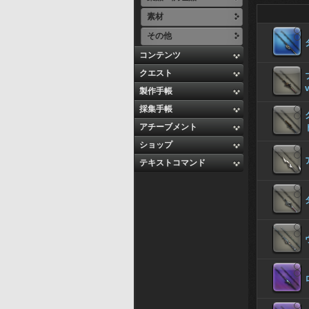
素材
その他
コンテンツ
クエスト
v
製作手帳
採集手帳
アチーブメント
ショップ
テキストコマンド