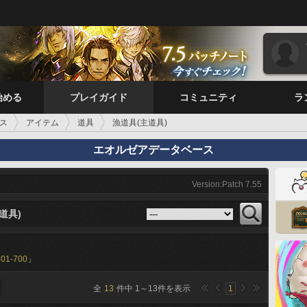
始める
プレイガイド
コミュニティ
ラ
ス
アイテム
道具
漁道具(主道具)
エオルゼアデータベース
Version:Patch 7.55
道具)
601-700
」
全
13
件中
1
～
13
件を表示
1