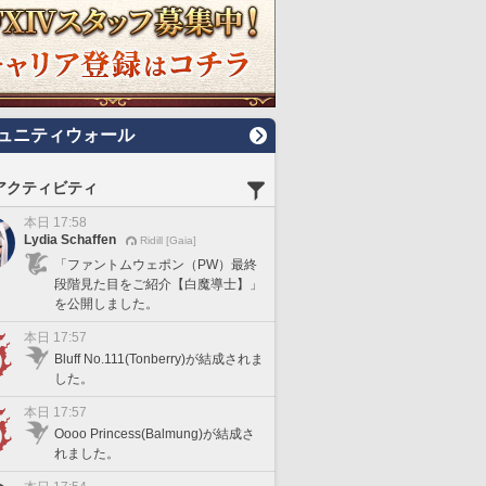
ュニティウォール
アクティビティ
本日 17:58
Lydia Schaffen
Ridill [Gaia]
「ファントムウェポン（PW）最終
段階見た目をご紹介【白魔導士】」
を公開しました。
本日 17:57
Bluff No.111(Tonberry)が結成されま
した。
本日 17:57
Oooo Princess(Balmung)が結成さ
れました。