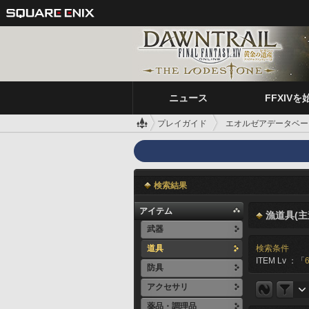
ニュース
FFXIVを
プレイガイド
エオルゼアデータベー
検索結果
アイテム
漁道具(主
武器
道具
検索条件
ITEM Lv ：「
防具
アクセサリ
薬品・調理品