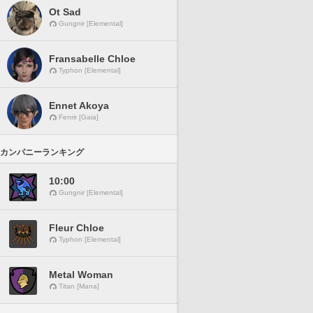
Ot Sad
Gungnir [Elemental]
Fransabelle Chloe
Typhon [Elemental]
Ennet Akoya
Fenrir [Gaia]
カンパニーランキング
10:00
Gungnir [Elemental]
Fleur Chloe
Typhon [Elemental]
Metal Woman
Titan [Mana]