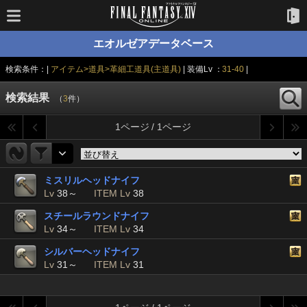
エオルゼアデータベース
検索条件：|
アイテム>道具>革細工道具(主道具)
| 装備Lv ：
31-40
|
検索結果
（
3
件）
1ページ / 1ページ
ミスリルヘッドナイフ
Lv
38～
ITEM Lv
38
スチールラウンドナイフ
Lv
34～
ITEM Lv
34
シルバーヘッドナイフ
Lv
31～
ITEM Lv
31