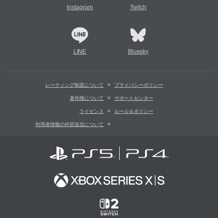
Instagram
Twitch
LINE
Bluesky
レーティング制度について
プライバシーポリシー
著作権について
サポートセンター
ライセンス
ルール＆ポリシー
利用者情報の外部送信について