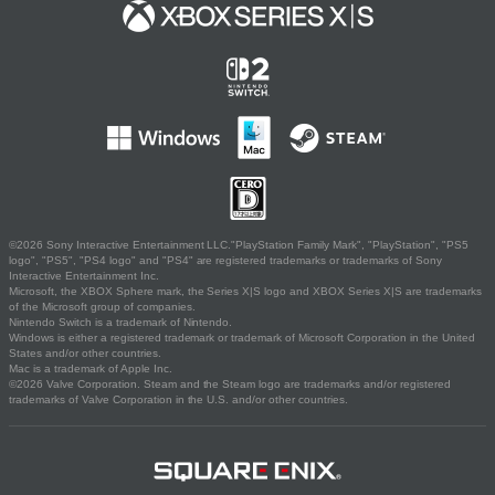
©2026 Sony Interactive Entertainment LLC."PlayStation Family Mark", "PlayStation", "PS5
logo", "PS5", "PS4 logo" and "PS4" are registered trademarks or trademarks of Sony
Interactive Entertainment Inc.
Microsoft, the XBOX Sphere mark, the Series X|S logo and XBOX Series X|S are trademarks
of the Microsoft group of companies.
Nintendo Switch is a trademark of Nintendo.
Windows is either a registered trademark or trademark of Microsoft Corporation in the United
States and/or other countries.
Mac is a trademark of Apple Inc.
©2026 Valve Corporation. Steam and the Steam logo are trademarks and/or registered
trademarks of Valve Corporation in the U.S. and/or other countries.