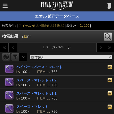
エオルゼアデータベース
検索条件：|
アイテム>道具>彫金道具(主道具)
| 装備Lv ：
91-100
|
検索結果
（
22
件）
1ページ / 1ページ
ハイパースペース・マレット
Lv
100～
ITEM Lv
765
スペース・マレット v1.2
Lv
100～
ITEM Lv
760
スペース・マレット v1.1
Lv
100～
ITEM Lv
755
スペース・マレット
Lv
100～
ITEM Lv
750