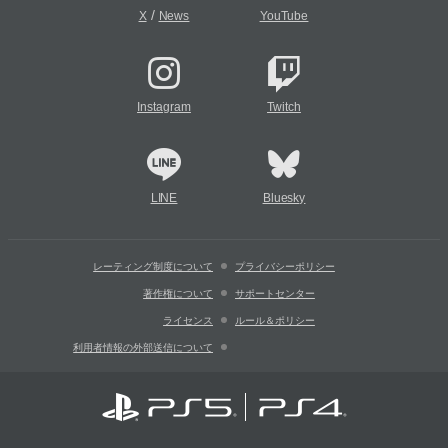
/
X
News
YouTube
Instagram
Twitch
LINE
Bluesky
レーティング制度について
プライバシーポリシー
著作権について
サポートセンター
ライセンス
ルール＆ポリシー
利用者情報の外部送信について