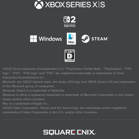
©2026 Sony Interactive Entertainment LLC."PlayStation Family Mark", "PlayStation", "PS5
logo", "PS5", "PS4 logo" and "PS4" are registered trademarks or trademarks of Sony
Interactive Entertainment Inc.
Microsoft, the XBOX Sphere mark, the Series X|S logo and XBOX Series X|S are trademarks
of the Microsoft group of companies.
Nintendo Switch is a trademark of Nintendo.
Windows is either a registered trademark or trademark of Microsoft Corporation in the United
States and/or other countries.
Mac is a trademark of Apple Inc.
©2026 Valve Corporation. Steam and the Steam logo are trademarks and/or registered
trademarks of Valve Corporation in the U.S. and/or other countries.