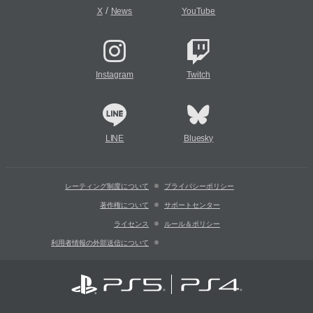
/
X
News
YouTube
Instagram
Twitch
LINE
Bluesky
レーティング制度について
プライバシーポリシー
著作権について
サポートセンター
ライセンス
ルール＆ポリシー
利用者情報の外部送信について