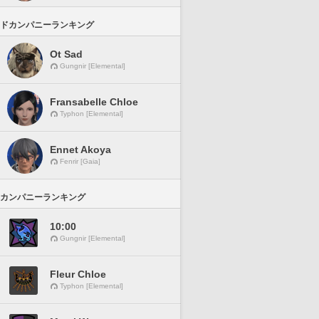
ドカンパニーランキング
Ot Sad
Gungnir [Elemental]
Fransabelle Chloe
Typhon [Elemental]
Ennet Akoya
Fenrir [Gaia]
カンパニーランキング
10:00
Gungnir [Elemental]
Fleur Chloe
Typhon [Elemental]