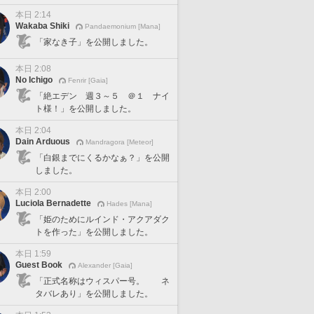
本日 2:14
Wakaba Shiki
Pandaemonium [Mana]
「家なき子」を公開しました。
本日 2:08
No Ichigo
Fenrir [Gaia]
「絶エデン 週３～５ ＠１ ナイ
ト様！」を公開しました。
本日 2:04
Dain Arduous
Mandragora [Meteor]
「白銀までにくるかなぁ？」を公開
しました。
本日 2:00
Luciola Bernadette
Hades [Mana]
「姫のためにルインド・アクアダク
トを作った」を公開しました。
本日 1:59
Guest Book
Alexander [Gaia]
「正式名称はウィスパー号。 ネ
タバレあり」を公開しました。