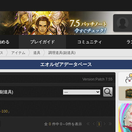
始める
プレイガイド
コミュニティ
ラ
ス
アイテム
道具
調理道具(副道具)
エオルゼアデータベース
Version:Patch 7.55
副道具)
-100
」
全
0
件中
0
～
0
件を表示
1