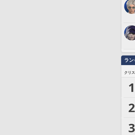
ラン
クリス
1
2
3