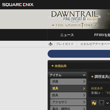
ニュース
FFXIVを
プレイガイド
エオルゼアデータベー
検索結果
アイテム
調理道具(
武器
道具
検索条件
装備Lv ：「
91
防具
アクセサリ
薬品・調理品