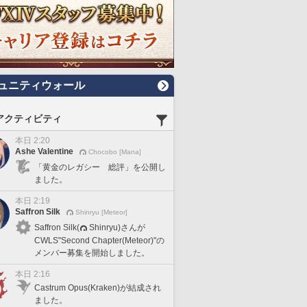
ュニティウォール
アクティビティ
本日 2:20
Ashe Valentine
Chocobo [Mana]
「黄金のレガシー 総評」を公開し
ました。
本日 2:19
Saffron Silk
Shinryu [Meteor]
Saffron Silk(
Shinryu)さんが
CWLS"Second Chapter(Meteor)"の
メンバー募集を開始しました。
本日 2:16
Castrum Opus(Kraken)が結成され
ました。