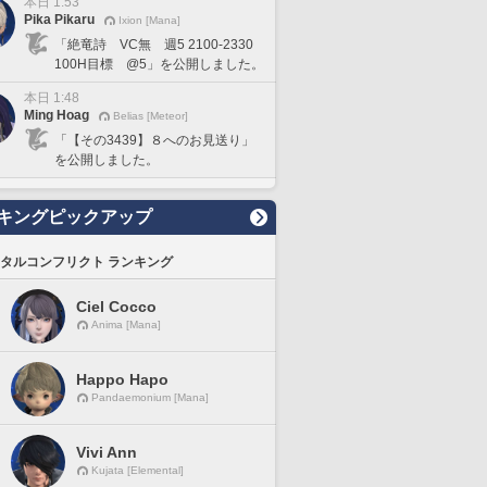
本日 1:53
Pika Pikaru
Ixion [Mana]
「絶竜詩 VC無 週5 2100-2330
100H目標 @5」を公開しました。
本日 1:48
Ming Hoag
Belias [Meteor]
「【その3439】８へのお見送り」
を公開しました。
キングピックアップ
タルコンフリクト ランキング
Ciel Cocco
Anima [Mana]
Happo Hapo
Pandaemonium [Mana]
Vivi Ann
Kujata [Elemental]