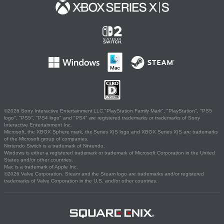
©2026 Sony Interactive Entertainment LLC."PlayStation Family Mark", "PlayStation", "PS5
logo", "PS5", "PS4 logo" and "PS4" are registered trademarks or trademarks of Sony
Interactive Entertainment Inc.
Microsoft, the XBOX Sphere mark, the Series X|S logo and XBOX Series X|S are trademarks
of the Microsoft group of companies.
Nintendo Switch is a trademark of Nintendo.
Windows is either a registered trademark or trademark of Microsoft Corporation in the United
States and/or other countries.
Mac is a trademark of Apple Inc.
©2026 Valve Corporation. Steam and the Steam logo are trademarks and/or registered
trademarks of Valve Corporation in the U.S. and/or other countries.