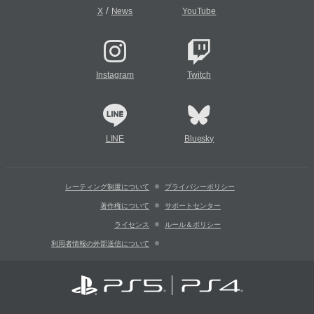
/
X
News
YouTube
Instagram
Twitch
LINE
Bluesky
レーティング制度について
プライバシーポリシー
著作権について
サポートセンター
ライセンス
ルール＆ポリシー
利用者情報の外部送信について