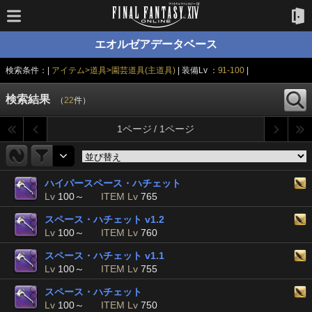
エオルゼアデータベース
検索条件：|
アイテム>道具>園芸道具(主道具)
| 装備Lv ：
91-100
|
検索結果
（
22
件）
1ページ / 1ページ
ハイパースペース・ハチェット
Lv
100～
ITEM Lv
765
スペース・ハチェット v1.2
Lv
100～
ITEM Lv
760
スペース・ハチェット v1.1
Lv
100～
ITEM Lv
755
スペース・ハチェット
Lv
100～
ITEM Lv
750