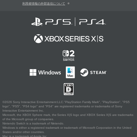
利用者情報の外部送信について
©2026 Sony Interactive Entertainment LLC."PlayStation Family Mark", "PlayStation", "PS5
logo", "PS5", "PS4 logo" and "PS4" are registered trademarks or trademarks of Sony
Interactive Entertainment Inc.
Microsoft, the XBOX Sphere mark, the Series X|S logo and XBOX Series X|S are trademarks
of the Microsoft group of companies.
Nintendo Switch is a trademark of Nintendo.
Windows is either a registered trademark or trademark of Microsoft Corporation in the United
States and/or other countries.
Mac is a trademark of Apple Inc.