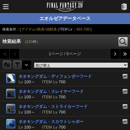
エオルゼアデータベース
検索条件：|
アイテム>防具>頭防具
| ITEM Lv ：
601-700
|
検索結果
（
233
件）
1ページ / 5ページ
ネオキングダム・ディフェンダーフード
Lv
100～
ITEM Lv
700
ネオキングダム・スレイヤーフード
Lv
100～
ITEM Lv
700
ネオキングダム・ストライカーフード
Lv
100～
ITEM Lv
700
ネオキングダム・スカウトシャポー
Lv
100～
ITEM Lv
700