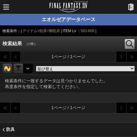
エオルゼアデータベース
検索条件：|
アイテム>防具>脚防具
| ITEM Lv ：
501-600
|
検索結果
（
0
件）
1ページ / 1ページ
検索条件に一致するデータは見つかりませんでした。
再度条件を指定して検索してください。
1ページ / 1ページ
防具