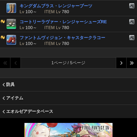
キングダムブラス・レンジャーブーツ
Lv
100～
ITEM Lv
780
コートリーラヴァー・レンジャーシューズRE
Lv
100～
ITEM Lv
780
ファントムヴィジョン・キャスタークラコー
Lv
100～
ITEM Lv
780
1ページ / 5ページ
防具
アイテム
エオルゼアデータベース