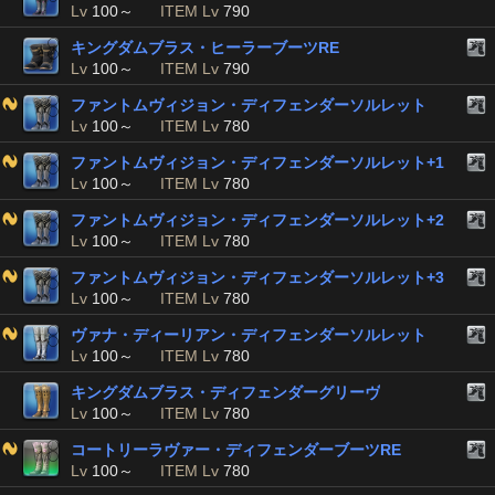
Lv
100～
ITEM Lv
790
キングダムブラス・ヒーラーブーツRE
Lv
100～
ITEM Lv
790
ファントムヴィジョン・ディフェンダーソルレット
Lv
100～
ITEM Lv
780
ファントムヴィジョン・ディフェンダーソルレット+1
Lv
100～
ITEM Lv
780
ファントムヴィジョン・ディフェンダーソルレット+2
Lv
100～
ITEM Lv
780
ファントムヴィジョン・ディフェンダーソルレット+3
Lv
100～
ITEM Lv
780
ヴァナ・ディーリアン・ディフェンダーソルレット
Lv
100～
ITEM Lv
780
キングダムブラス・ディフェンダーグリーヴ
Lv
100～
ITEM Lv
780
コートリーラヴァー・ディフェンダーブーツRE
Lv
100～
ITEM Lv
780