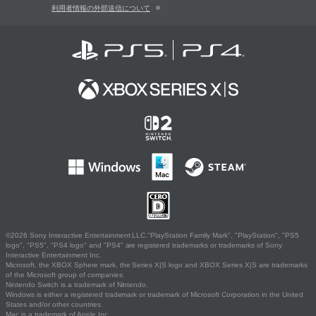
利用者情報の外部送信について
©2026 Sony Interactive Entertainment LLC."PlayStation Family Mark", "PlayStation", "PS5
logo", "PS5", "PS4 logo" and "PS4" are registered trademarks or trademarks of Sony
Interactive Entertainment Inc.
Microsoft, the XBOX Sphere mark, the Series X|S logo and XBOX Series X|S are trademarks
of the Microsoft group of companies.
Nintendo Switch is a trademark of Nintendo.
Windows is either a registered trademark or trademark of Microsoft Corporation in the United
States and/or other countries.
Mac is a trademark of Apple Inc.