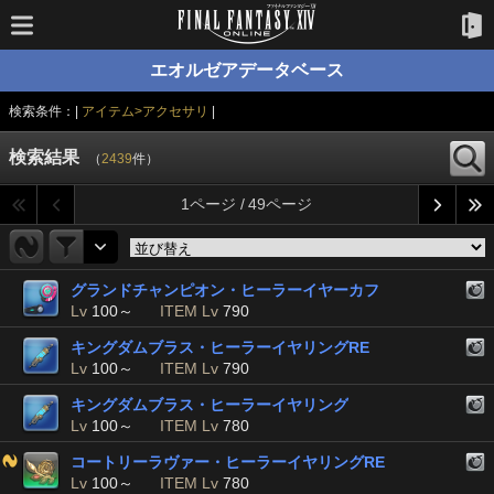
エオルゼアデータベース
検索条件：|
アイテム>アクセサリ
|
検索結果
（
2439
件）
1ページ / 49ページ
グランドチャンピオン・ヒーラーイヤーカフ
Lv
100～
ITEM Lv
790
キングダムブラス・ヒーラーイヤリングRE
Lv
100～
ITEM Lv
790
キングダムブラス・ヒーラーイヤリング
Lv
100～
ITEM Lv
780
コートリーラヴァー・ヒーラーイヤリングRE
Lv
100～
ITEM Lv
780