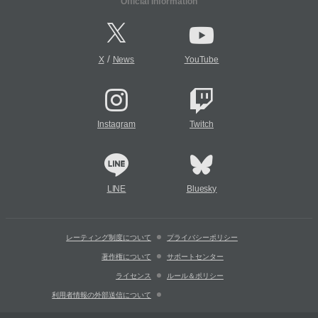
Official Information
/
X
News
YouTube
Instagram
Twitch
LINE
Bluesky
レーティング制度について
プライバシーポリシー
著作権について
サポートセンター
ライセンス
ルール＆ポリシー
利用者情報の外部送信について