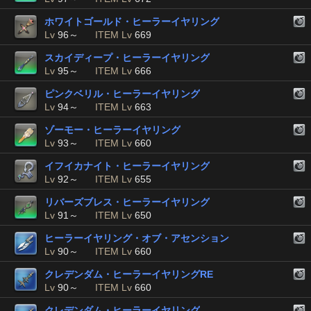
ホワイトゴールド・ヒーラーイヤリング
Lv
96～
ITEM Lv
669
スカイディープ・ヒーラーイヤリング
Lv
95～
ITEM Lv
666
ピンクベリル・ヒーラーイヤリング
Lv
94～
ITEM Lv
663
ゾーモー・ヒーラーイヤリング
Lv
93～
ITEM Lv
660
イフイカナイト・ヒーラーイヤリング
Lv
92～
ITEM Lv
655
リバーズブレス・ヒーラーイヤリング
Lv
91～
ITEM Lv
650
ヒーラーイヤリング・オブ・アセンション
Lv
90～
ITEM Lv
660
クレデンダム・ヒーラーイヤリングRE
Lv
90～
ITEM Lv
660
クレデンダム・ヒーラーイヤリング