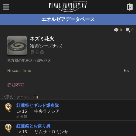
エオルゼアデータベース
0
0
ネズミ花火
雑貨(シーズナル)
東方風の地を這う回転花火
Recast Time
6s
売却不可
入手先 : クエスト
(
3
)
紅蓮祭とギルド爆炎隊
Lv
15
中央ラノシア
紅蓮祭
紅蓮祭とお祭り男
Lv
15
リムサ・ロミンサ