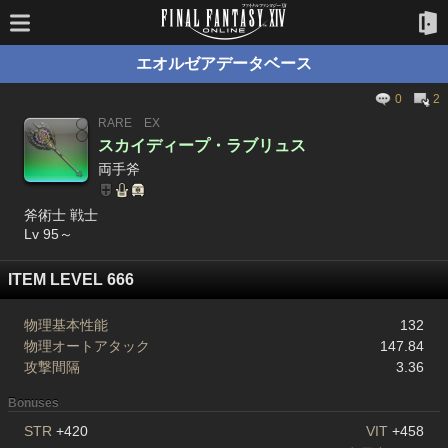
エオルゼアデータベース
0
2
RARE
EX
スカイディープ・ラブリュス
両手斧
斧術士 戦士
Lv 95～
ITEM LEVEL 666
物理基本性能
132
物理オートアタック
147.84
攻撃間隔
3.36
Bonuses
STR
+420
VIT
+458