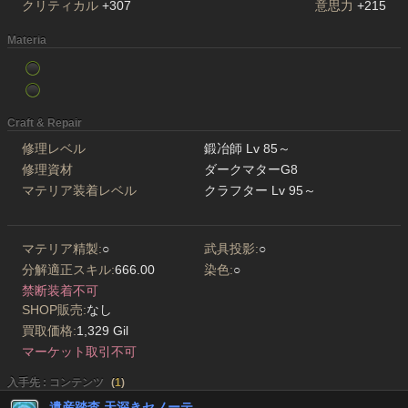
クリティカル
+307
意思力
+215
Materia
Craft & Repair
修理レベル
鍛冶師 Lv 85～
修理資材
ダークマターG8
マテリア装着レベル
クラフター Lv 95～
マテリア精製:
○
武具投影:
○
分解適正スキル:
666.00
染色:
○
禁断装着不可
SHOP販売:
なし
買取価格:
1,329 Gil
マーケット取引不可
入手先 : コンテンツ
(
1
)
遺産踏査 天深きセノーテ