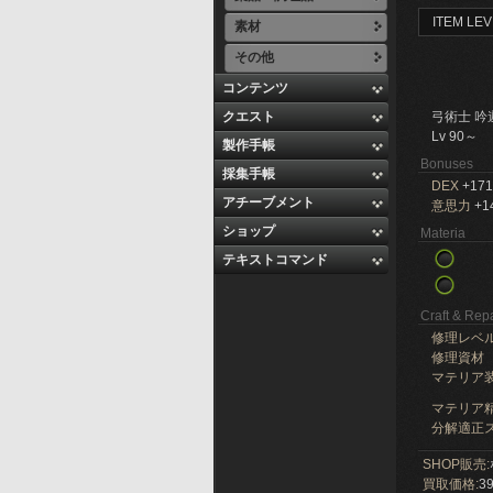
ITEM LEV
素材
その他
コンテンツ
クエスト
弓術士 吟
Lv 90～
製作手帳
Bonuses
採集手帳
DEX
+171
アチーブメント
意思力
+1
ショップ
Materia
テキストコマンド
Craft & Repa
修理レベ
修理資材
マテリア
マテリア精
分解適正ス
SHOP販売:
買取価格:
39