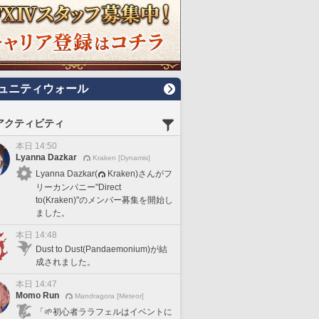
ュニティウォール
アクティビティ
本日 14:50
Lyanna Dazkar
Kraken [Dynamis]
Lyanna Dazkar(
Kraken)さんがフ
リーカンパニー"Direct
to(Kraken)"のメンバー募集を開始し
ました。
本日 14:48
Dust to Dust(Pandaemonium)が結
成されました。
本日 14:47
Momo Run
Mandragora [Meteor]
「🌱初心者ララフェルはイベントに