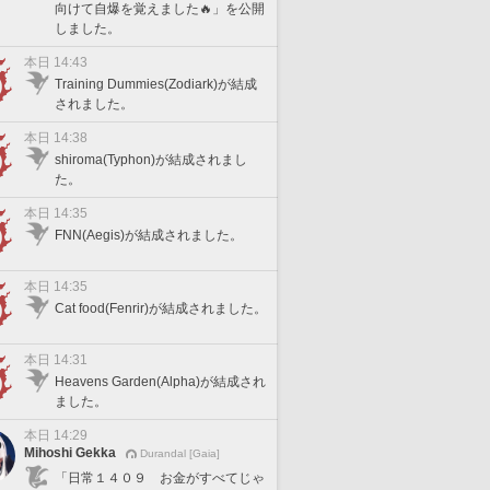
向けて自爆を覚えました🔥」を公開
しました。
本日 14:43
Training Dummies(Zodiark)が結成
されました。
本日 14:38
shiroma(Typhon)が結成されまし
た。
本日 14:35
FNN(Aegis)が結成されました。
本日 14:35
Cat food(Fenrir)が結成されました。
本日 14:31
Heavens Garden(Alpha)が結成され
ました。
本日 14:29
Mihoshi Gekka
Durandal [Gaia]
「日常１４０９ お金がすべてじゃ