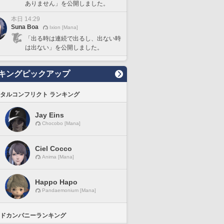
ありません」を公開しました。
本日 14:29
Suna Boa
Ixion [Mana]
「出る時は連続で出るし、出ない時
は出ない」を公開しました。
キングピックアップ
タルコンフリクト ランキング
Jay Eins
Chocobo [Mana]
Ciel Cocco
Anima [Mana]
Happo Hapo
Pandaemonium [Mana]
ドカンパニーランキング