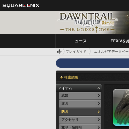
ニュース
FFXIVを
プレイガイド
エオルゼアデータベー
検索結果
アイテム
武器
道具
防具
アクセサリ
薬品・調理品