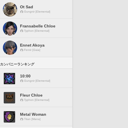
Ot Sad
Gungnir [Elemental]
Fransabelle Chloe
Typhon [Elemental]
Ennet Akoya
Fenrir [Gaia]
カンパニーランキング
10:00
Gungnir [Elemental]
Fleur Chloe
Typhon [Elemental]
Metal Woman
Titan [Mana]