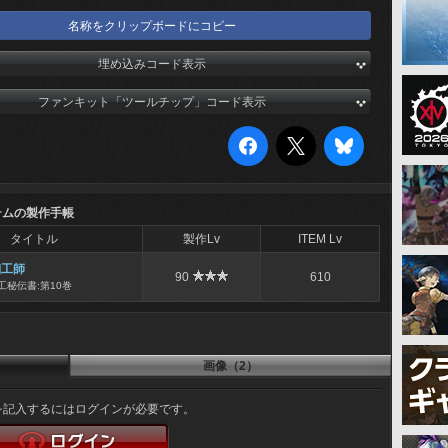
名称をクリップボードにコピー
埋め込みコード表示
ファンキット「ツールチップ」コード表示
テムの製作手帳
タイトル
製作Lv
ITEM Lv
細工師
90
610
工秘伝書:第10巻
画像（2）
を記入するにはログインが必要です。