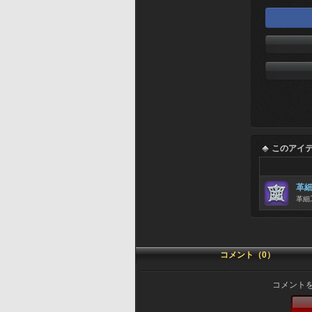
このアイ
革
革細
コメント（0）
コメント