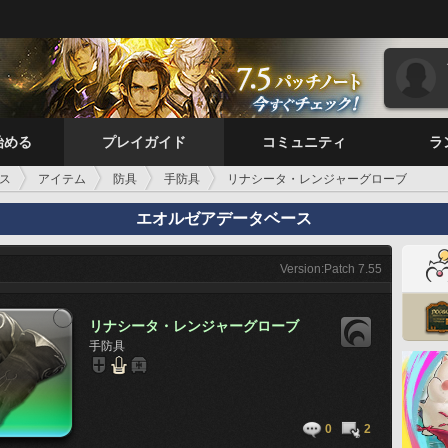
始める
プレイガイド
コミュニティ
ラ
ス
アイテム
防具
手防具
リナシータ・レンジャーグローブ
エオルゼアデータベース
Version:Patch 7.55
リナシータ・レンジャーグローブ
手防具
0
2