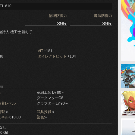
EL 610
物理防御力
魔法防御力
395
395
遊詩人 機工士 踊り子
VIT
+181
48
ダイレクトヒット
+104
ir
ル
革細工師 Lv 80～
ダークマターG8
装着レベル
クラフター Lv 90～
製:
○
武具投影:
○
キル:
610.00
染色:
○
なし
0 Gil