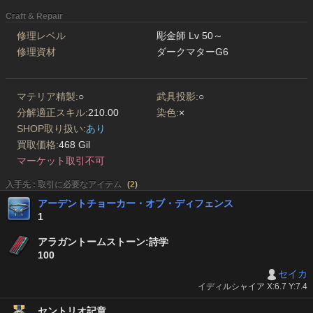
Craft & Repair
修理レベル
彫金師 Lv 50～
修理資材
ダークマターG6
マテリア精製:
○
武具投影:
○
分解適正スキル:
210.00
染色:
×
SHOP取り扱い:
あり
買取価格:
468 Gil
マーケット取引不可
入手先 : 取引に必要なアイテム
(
2
)
アーデントチョーカー・オブ・ディフェンス
1
アラガントームストーン:詩学
100
セイカ
イディルシャイア X:6.7 Y:7.4
セントリオ記章