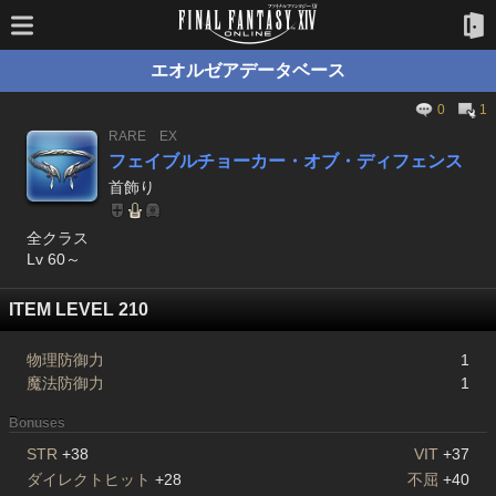
エオルゼアデータベース
0
1
RARE
EX
フェイブルチョーカー・オブ・ディフェンス
首飾り
全クラス
Lv 60～
ITEM LEVEL 210
物理防御力
1
魔法防御力
1
Bonuses
STR
+38
VIT
+37
ダイレクトヒット
+28
不屈
+40