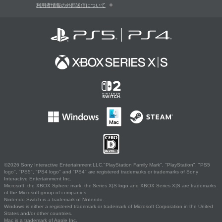
利用者情報の外部送信について
©2026 Sony Interactive Entertainment LLC."PlayStation Family Mark", "PlayStation", "PS5
logo", "PS5", "PS4 logo" and "PS4" are registered trademarks or trademarks of Sony
Interactive Entertainment Inc.
Microsoft, the XBOX Sphere mark, the Series X|S logo and XBOX Series X|S are trademarks
of the Microsoft group of companies.
Nintendo Switch is a trademark of Nintendo.
Windows is either a registered trademark or trademark of Microsoft Corporation in the United
States and/or other countries.
Mac is a trademark of Apple Inc.