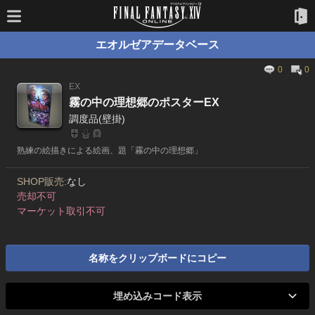
エオルゼアデータベース
0
0
EX
霧の中の理想郷のポスターEX
調度品(壁掛)
熟練の絵描きによる絵画、題「霧の中の理想郷」
SHOP販売:
なし
売却不可
マーケット取引不可
名称をクリップボードにコピー
埋め込みコード表示