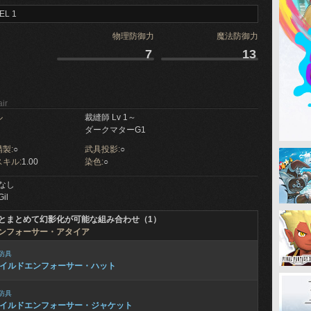
EL 1
物理防御力
魔法防御力
7
13
ir
ル
裁縫師 Lv 1～
ダークマターG1
製:
○
武具投影:
○
キル:
1.00
染色:
○
なし
Gil
とまとめて幻影化が可能な組み合わせ（1）
ンフォーサー・アタイア
防具
イルドエンフォーサー・ハット
防具
イルドエンフォーサー・ジャケット