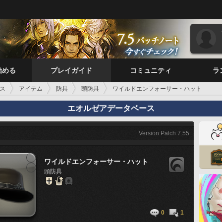
始める
プレイガイド
コミュニティ
ラ
ス
アイテム
防具
頭防具
ワイルドエンフォーサー・ハット
エオルゼアデータベース
Version:Patch 7.55
ワイルドエンフォーサー・ハット
頭防具
0
1