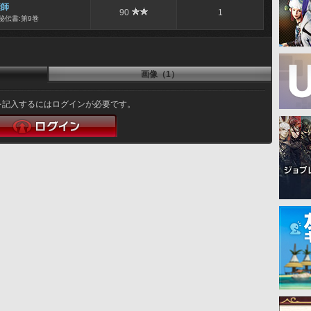
縫師
90
1
秘伝書:第9巻
画像（1）
を記入するにはログインが必要です。