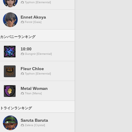
Typhon [Elemental]
Ennet Akoya
Fenrir [Gaia]
カンパニーランキング
10:00
Gungnir [Elemental]
Fleur Chloe
Typhon [Elemental]
Metal Woman
Titan [Mana]
トラインランキング
Saruta Baruta
Zalera [Crystal]