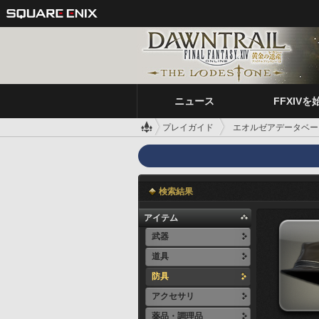
ニュース
FFXIVを
プレイガイド
エオルゼアデータベー
検索結果
アイテム
武器
道具
防具
アクセサリ
薬品・調理品