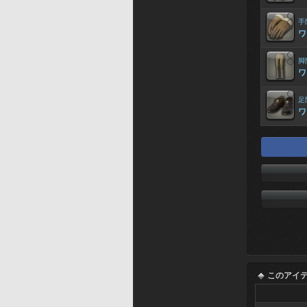
手
ワ
脚
ワ
足
ワ
このアイ