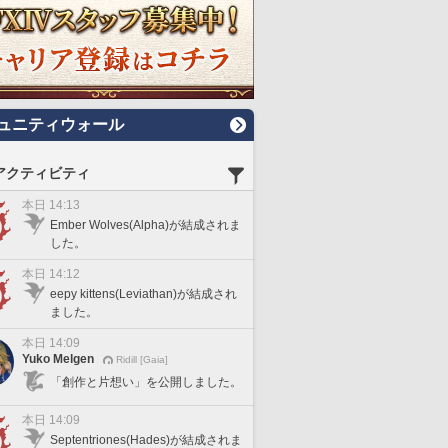
ュニティウォール
アクティビティ
本日 14:13
Ember Wolves(Alpha)が結成されま
した。
本日 14:12
eepy kittens(Leviathan)が結成され
ました。
本日 14:09
Yuko Melgen
Ridill [Gaia]
「創作と片想い」を公開しました。
本日 14:09
Septentriones(Hades)が結成されま