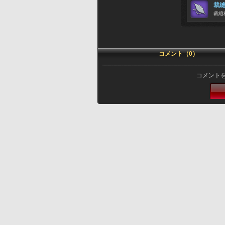
裁
裁縫
コメント（0）
コメント