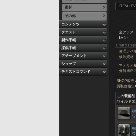
ITEM LEV
素材
その他
コンテンツ
クエスト
全クラス
Lv 1～
製作手帳
Craft & Repa
採集手帳
修理レベ
アチーブメント
修理資材
ショップ
マテリア精
分解適正ス
テキストコマンド
SHOP販売:
買取価格:
1 
この装備品
ワイルドエ
頭
ワ
胴
ワ