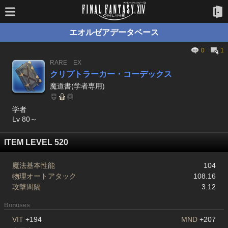
エオルゼアデータベース
0
1
RARE
EX
クリプトラーカー・コーデックス
魔道書(学者専用)
学者
Lv 80～
ITEM LEVEL 520
魔法基本性能
104
物理オートアタック
108.16
攻撃間隔
3.12
Bonuses
VIT
+194
MND
+207