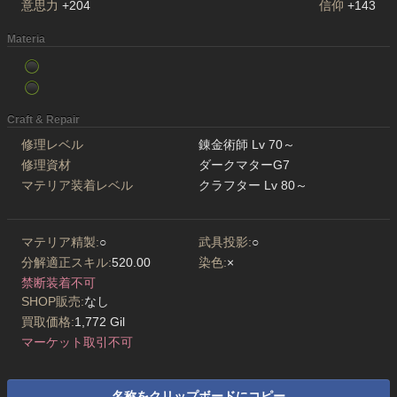
意思力
+204
信仰
+143
Materia
Craft & Repair
修理レベル
錬金術師 Lv 70～
修理資材
ダークマターG7
マテリア装着レベル
クラフター Lv 80～
マテリア精製:
○
武具投影:
○
分解適正スキル:
520.00
染色:
×
禁断装着不可
SHOP販売:
なし
買取価格:
1,772 Gil
マーケット取引不可
名称をクリップボードにコピー