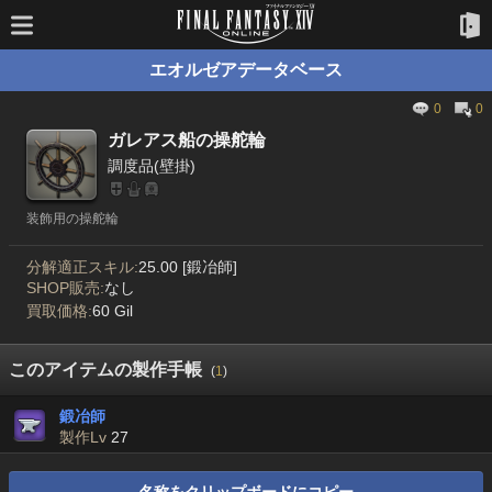
エオルゼアデータベース
0
0
ガレアス船の操舵輪
調度品(壁掛)
装飾用の操舵輪
分解適正スキル:
25.00 [鍛冶師]
SHOP販売:
なし
買取価格:
60 Gil
このアイテムの製作手帳
(
1
)
鍛冶師
製作Lv
27