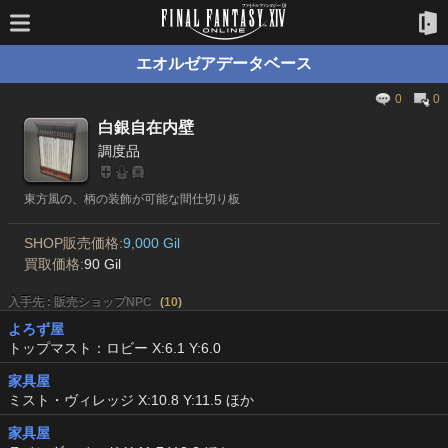
エオルゼアデータベース
0
0
白銀自在内壁
調度品
東方風の、柄の装飾が可能な間仕切り板
SHOP販売価格:
9,000 Gil
買取価格:
90 Gil
入手先 : 販売ショップNPC
(
10
)
よろず屋
トップマスト：ロビー X:6.1 Y:6.0
家具屋
ミスト・ヴィレッジ X:10.8 Y:11.5 ほか
家具屋