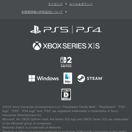
ライセンス
ルール＆ポリシー
利用者情報の外部送信について
©2026 Sony Interactive Entertainment LLC."PlayStation Family Mark", "PlayStation", "PS5
logo", "PS5", "PS4 logo" and "PS4" are registered trademarks or trademarks of Sony
Interactive Entertainment Inc.
Microsoft, the XBOX Sphere mark, the Series X|S logo and XBOX Series X|S are trademarks
of the Microsoft group of companies.
Nintendo Switch is a trademark of Nintendo.
Windows is either a registered trademark or trademark of Microsoft Corporation in the United