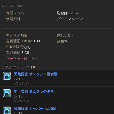
Craft & Repair
修理レベル
彫金師 Lv 5～
修理資材
ダークマターG2
マテリア精製:
○
武具投影:
○
分解適正スキル:
16.00
染色:
×
SHOP販売:
なし
買取価格:
3 Gil
マーケット取引不可
入手先 : コンテンツ
(
3
)
天然要害 サスタシャ浸食洞
Lv
15
ダンジョン
地下霊殿 タムタラの墓所
Lv
16
ダンジョン
封鎖坑道 カッパーベル銅山
Lv
17