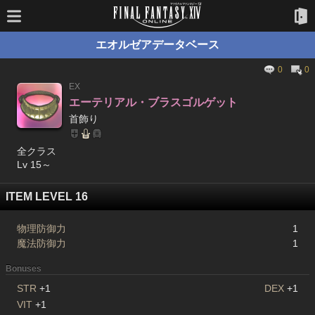
エオルゼアデータベース
0
0
EX
エーテリアル・ブラスゴルゲット
首飾り
全クラス
Lv 15～
ITEM LEVEL 16
物理防御力
1
魔法防御力
1
Bonuses
STR
+1
DEX
+1
VIT
+1