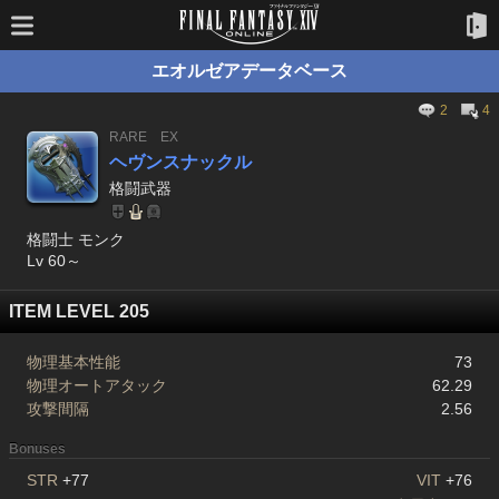
エオルゼアデータベース
2
4
RARE
EX
ヘヴンスナックル
格闘武器
格闘士 モンク
Lv 60～
ITEM LEVEL 205
物理基本性能
73
物理オートアタック
62.29
攻撃間隔
2.56
Bonuses
STR
+77
VIT
+76