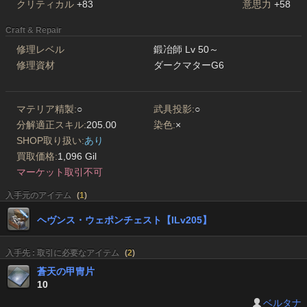
クリティカル
+83
意思力
+58
Craft & Repair
修理レベル
鍛冶師 Lv 50～
修理資材
ダークマターG6
マテリア精製:
○
武具投影:
○
分解適正スキル:
205.00
染色:
×
SHOP取り扱い:
あり
買取価格:
1,096 Gil
マーケット取引不可
入手元のアイテム
(
1
)
ヘヴンス・ウェポンチェスト【ILv205】
入手先 : 取引に必要なアイテム
(
2
)
蒼天の甲冑片
10
ベルタナ