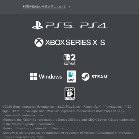
利用者情報の外部送信について
©2026 Sony Interactive Entertainment LLC."PlayStation Family Mark", "PlayStation", "PS5
logo", "PS5", "PS4 logo" and "PS4" are registered trademarks or trademarks of Sony
Interactive Entertainment Inc.
Microsoft, the XBOX Sphere mark, the Series X|S logo and XBOX Series X|S are trademarks
of the Microsoft group of companies.
Nintendo Switch is a trademark of Nintendo.
Windows is either a registered trademark or trademark of Microsoft Corporation in the United
States and/or other countries.