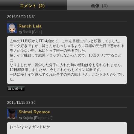
コメント（2）
画像（4）
2016/03/20 13:31
Ranch Lala
Ridill [Gaia]
去年の11月頃からFF14始めて、これを目標にずっと頑張ってました。
モンク好きですが、皆さんがおっしゃるように武器の見た目で惹かれる
モノが少ない中、私にとって唯一の光明でした。
極ナイツ挑戦して結局ドロップしなかったので、10回クリアすること
に
なりましたが、苦労した分手に入れた時の感動は今も忘れられません。
12日程愛用しましたが、今もこれからもメイン武器です。
一緒に極ナイツ遊んでくれた全ての光の戦士さん、ホントありがとでし
た。
2015/11/15 23:36
Shimei Ryomou
Kujata [Elemental]
おっ!いよいよガントレか