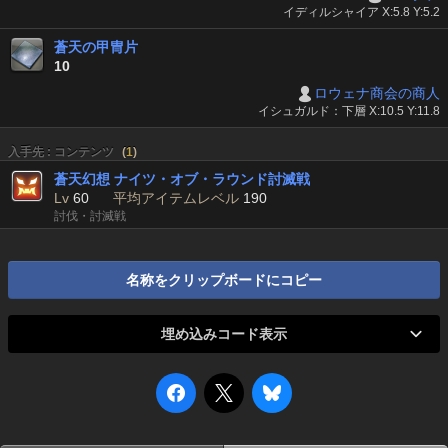
イディルシャイア X:5.8 Y:5.2
蒼天の甲冑片
10
ロウェナ商会の商人
イシュガルド：下層 X:10.5 Y:11.8
入手先 : コンテンツ
(
1
)
蒼天幻想 ナイツ・オブ・ラウンド討滅戦
Lv
60
平均アイテムレベル
190
討伐・討滅戦
名称をクリップボードにコピー
埋め込みコード表示