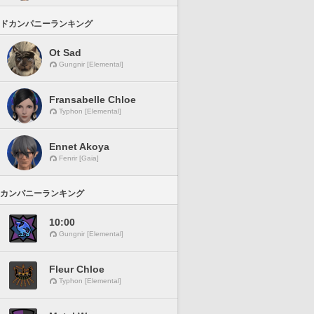
ドカンパニーランキング
Ot Sad
Gungnir [Elemental]
Fransabelle Chloe
Typhon [Elemental]
Ennet Akoya
Fenrir [Gaia]
カンパニーランキング
10:00
Gungnir [Elemental]
Fleur Chloe
Typhon [Elemental]