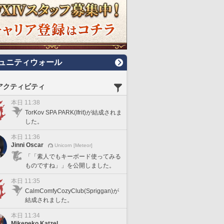
ュニティウォール
アクティビティ
本日 11:38
TorKov SPA PARK(Ifrit)が結成されま
した。
本日 11:36
Jinni Oscar
Unicorn [Meteor]
「「素人でもキーボード使ってみる
ものですね」」を公開しました。
本日 11:35
CalmComfyCozyClub(Spriggan)が
結成されました。
本日 11:34
Mikeneko Katzel