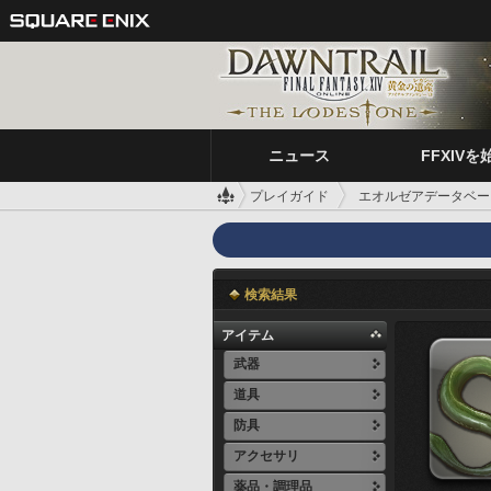
ニュース
FFXIVを
プレイガイド
エオルゼアデータベー
検索結果
アイテム
武器
道具
防具
アクセサリ
薬品・調理品