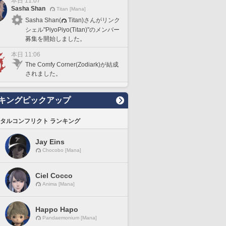
本日 11:07
Sasha Shan
Titan [Mana]
Sasha Shan(
Titan)さんがリンク
シェル"PiyoPiyo(Titan)"のメンバー
募集を開始しました。
本日 11:06
The Comfy Corner(Zodiark)が結成
されました。
キングピックアップ
タルコンフリクト ランキング
Jay Eins
Chocobo [Mana]
Ciel Cocco
Anima [Mana]
Happo Hapo
Pandaemonium [Mana]