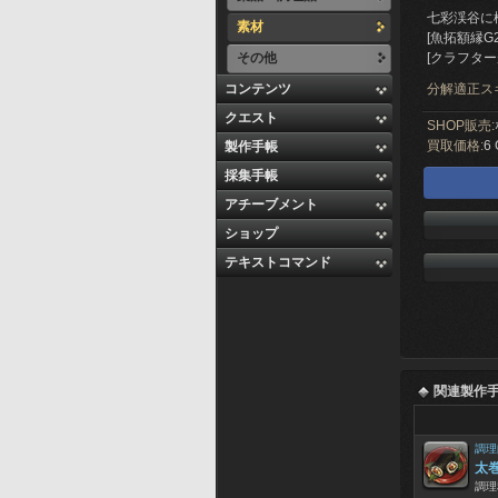
七彩渓谷に
素材
[魚拓額縁G
その他
[クラフター
コンテンツ
分解適正ス
クエスト
SHOP販売:
買取価格:
6 
製作手帳
採集手帳
アチーブメント
ショップ
テキストコマンド
関連製作
調理
太
調理