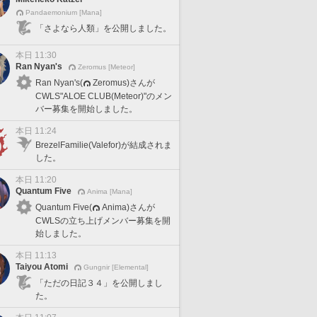
Pandaemonium [Mana]
「さよなら人類」を公開しました。
本日 11:30
Ran Nyan's
Zeromus [Meteor]
Ran Nyan's(
Zeromus)さんが
CWLS"ALOE CLUB(Meteor)"のメン
バー募集を開始しました。
本日 11:24
BrezelFamilie(Valefor)が結成されま
した。
本日 11:20
Quantum Five
Anima [Mana]
Quantum Five(
Anima)さんが
CWLSの立ち上げメンバー募集を開
始しました。
本日 11:13
Taiyou Atomi
Gungnir [Elemental]
「ただの日記３４」を公開しまし
た。