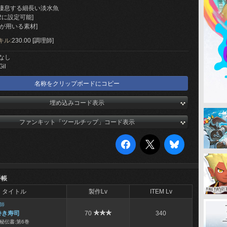
棲息する細長い淡水魚
2に設定可能]
が用いる素材]
キル:
230.00 [調理師]
なし
Gil
名称をクリップボードにコピー
埋め込みコード表示
ファンキット「ツールチップ」コード表示
手帳
タイトル
製作Lv
ITEM Lv
師
巻き寿司
70
340
秘伝書:第6巻