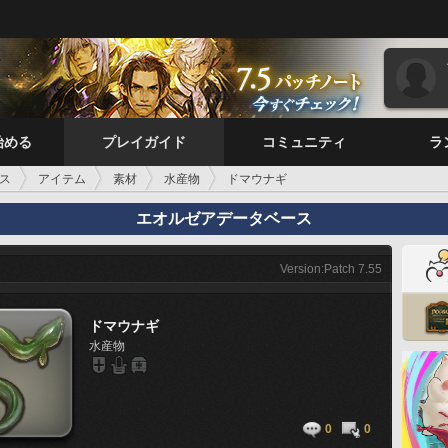
始める
プレイガイド
コミュニティ
ラ
ス
アイテム
素材
水産物
ドマウナギ
エオルゼアデータベース
Version:Patch 7.55
ドマウナギ
水産物
0
0