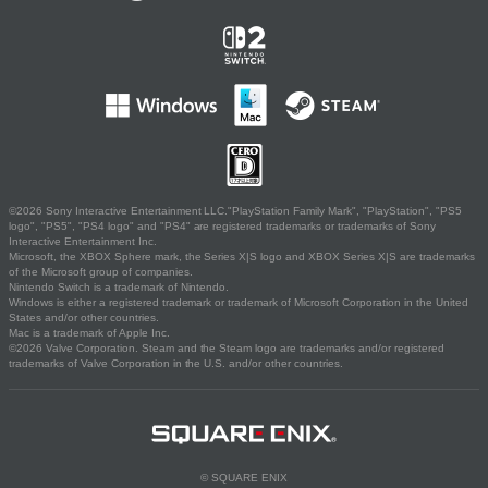
©2026 Sony Interactive Entertainment LLC."PlayStation Family Mark", "PlayStation", "PS5
logo", "PS5", "PS4 logo" and "PS4" are registered trademarks or trademarks of Sony
Interactive Entertainment Inc.
Microsoft, the XBOX Sphere mark, the Series X|S logo and XBOX Series X|S are trademarks
of the Microsoft group of companies.
Nintendo Switch is a trademark of Nintendo.
Windows is either a registered trademark or trademark of Microsoft Corporation in the United
States and/or other countries.
Mac is a trademark of Apple Inc.
©2026 Valve Corporation. Steam and the Steam logo are trademarks and/or registered
trademarks of Valve Corporation in the U.S. and/or other countries.
© SQUARE ENIX