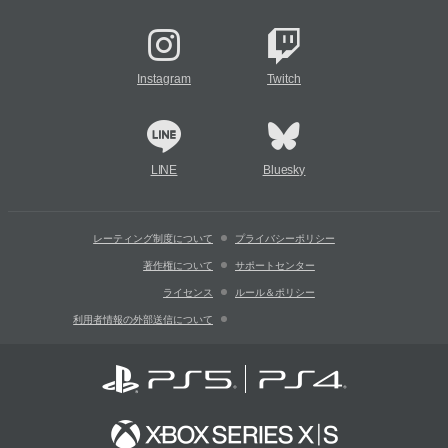
Instagram
Twitch
LINE
Bluesky
レーティング制度について
プライバシーポリシー
著作権について
サポートセンター
ライセンス
ルール＆ポリシー
利用者情報の外部送信について