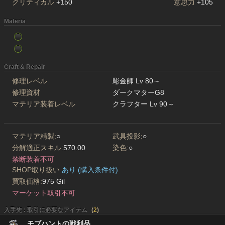
クリティカル
+150
意思力
+105
Materia
Craft & Repair
修理レベル
彫金師 Lv 80～
修理資材
ダークマターG8
マテリア装着レベル
クラフター Lv 90～
マテリア精製:
○
武具投影:
○
分解適正スキル:
570.00
染色:
○
禁断装着不可
SHOP取り扱い:
あり (購入条件付)
買取価格:
975 Gil
マーケット取引不可
入手先 : 取引に必要なアイテム
(
2
)
モブハントの戦利品