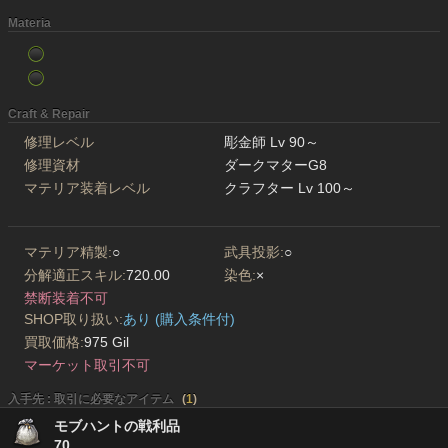
Materia
Craft & Repair
修理レベル
彫金師 Lv 90～
修理資材
ダークマターG8
マテリア装着レベル
クラフター Lv 100～
マテリア精製:
○
武具投影:
○
分解適正スキル:
720.00
染色:
×
禁断装着不可
SHOP取り扱い:
あり (購入条件付)
買取価格:
975 Gil
マーケット取引不可
入手先 : 取引に必要なアイテム
(
1
)
モブハントの戦利品
70