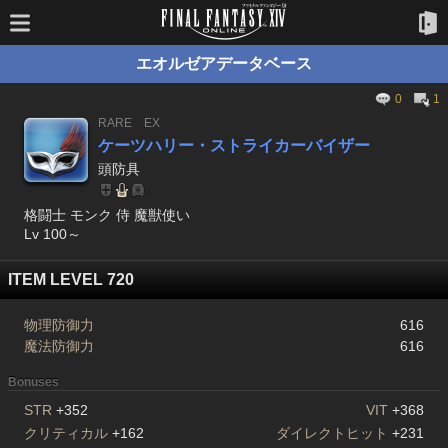
エオルゼアデータベース
0
1
RARE
EX
ケーツハリー・ストライカーバイザー
頭防具
格闘士 モンク 侍 魔獣使い
Lv 100～
ITEM LEVEL 720
物理防御力
616
魔法防御力
616
Bonuses
STR
+352
VIT
+368
クリティカル
+162
ダイレクトヒット
+231