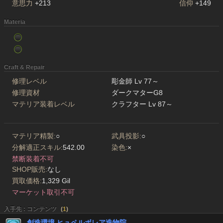
意思力
+213
信仰
+149
Materia
Craft & Repair
修理レベル
彫金師 Lv 77～
修理資材
ダークマターG8
マテリア装着レベル
クラフター Lv 87～
マテリア精製:
○
武具投影:
○
分解適正スキル:
542.00
染色:
×
禁断装着不可
SHOP販売:
なし
買取価格:
1,329 Gil
マーケット取引不可
入手先 : コンテンツ
(
1
)
創造環境 ヒュペルボレア造物院