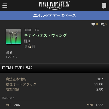
エオルゼアデータベース
0
5
RARE
EX
キティセオス・ウィング
賢具
賢者
Lv 87～
ITEM LEVEL 542
魔法基本性能
107
物理オートアタック
99.86
攻撃間隔
2.80
Bonuses
VIT
+206
MND
+222