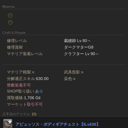
Materia
Craft & Repair
修理レベル
裁縫師 Lv 80～
修理資材
ダークマターG8
マテリア装着レベル
クラフター Lv 90～
マテリア精製:
○
武具投影:
○
分解適正スキル:
630.00
染色:
○
禁断装着不可
SHOP取り扱い:
あり
買取価格:
1,706 Gil
マーケット取引不可
入手元のアイテム
(
1
)
アビュッソス・ボディギアチェスト【ILv630】