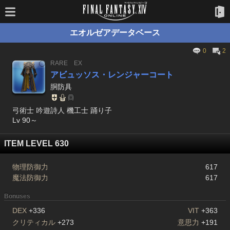
エオルゼアデータベース
0
2
RARE
EX
アビュッソス・レンジャーコート
胴防具
弓術士 吟遊詩人 機工士 踊り子
Lv 90～
ITEM LEVEL 630
物理防御力
617
魔法防御力
617
Bonuses
DEX
+336
VIT
+363
クリティカル
+273
意思力
+191