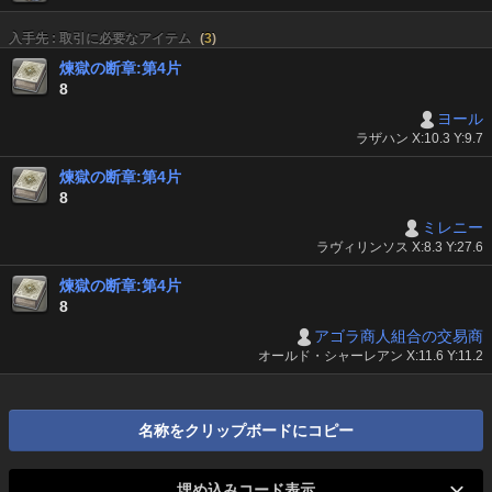
入手先 : 取引に必要なアイテム
(
3
)
煉獄の断章:第4片
8
ヨール
ラザハン X:10.3 Y:9.7
煉獄の断章:第4片
8
ミレニー
ラヴィリンソス X:8.3 Y:27.6
煉獄の断章:第4片
8
アゴラ商人組合の交易商
オールド・シャーレアン X:11.6 Y:11.2
名称をクリップボードにコピー
埋め込みコード表示