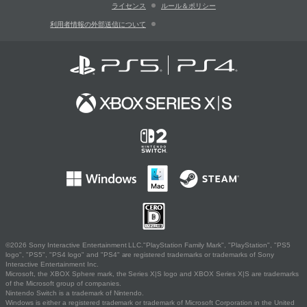
ライセンス
ルール＆ポリシー
利用者情報の外部送信について
©2026 Sony Interactive Entertainment LLC."PlayStation Family Mark", "PlayStation", "PS5
logo", "PS5", "PS4 logo" and "PS4" are registered trademarks or trademarks of Sony
Interactive Entertainment Inc.
Microsoft, the XBOX Sphere mark, the Series X|S logo and XBOX Series X|S are trademarks
of the Microsoft group of companies.
Nintendo Switch is a trademark of Nintendo.
Windows is either a registered trademark or trademark of Microsoft Corporation in the United