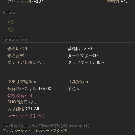
クリティカル
+107
意思力
+75
Materia
Craft & Repair
修理レベル
裁縫師 Lv 70～
修理資材
ダークマターG7
マテリア装着レベル
クラフター Lv 80～
マテリア精製:
○
武具投影:
○
分解適正スキル:
455.00
染色:
○
禁断装着不可
SHOP販売:
なし
買取価格:
731 Gil
マーケット取引不可
この装備品とまとめて幻影化が可能な組み合わせ（1）
アナムネーシス・キャスター・アタイア