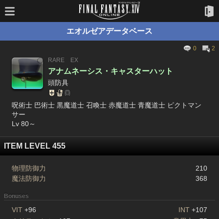
エオルゼアデータベース
0
2
RARE
EX
アナムネーシス・キャスターハット
頭防具
呪術士 巴術士 黒魔道士 召喚士 赤魔道士 青魔道士 ピクトマン
サー
Lv 80～
ITEM LEVEL 455
物理防御力
210
魔法防御力
368
Bonuses
VIT
+96
INT
+107