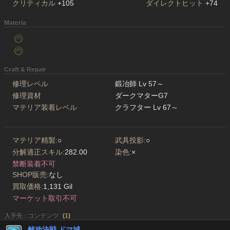
クリティカル
+105
ダイレクトヒット
+74
Materia
Craft & Repair
修理レベル
鍛冶師 Lv 57～
修理資材
ダークマターG7
マテリア装着レベル
クラフター Lv 67～
マテリア精製:
○
武具投影:
○
分解適正スキル:
282.00
染色:
×
禁断装着不可
SHOP販売:
なし
買取価格:
1,131 Gil
マーケット取引不可
入手先 : コンテンツ
(
1
)
解放決戦 ドマ城