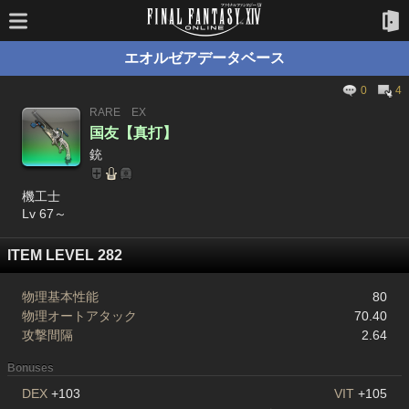
エオルゼアデータベース
0
4
RARE
EX
国友【真打】
銃
機工士
Lv 67～
ITEM LEVEL 282
物理基本性能
80
物理オートアタック
70.40
攻撃間隔
2.64
Bonuses
DEX
+103
VIT
+105