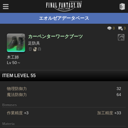
エオルゼアデータベース
0
3
カーペンターワークブーツ
足防具
木工師
Lv 50～
ITEM LEVEL 55
物理防御力
32
魔法防御力
64
Bonuses
作業精度
+3
加工精度
+33
Materia