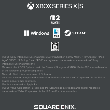
©2026 Sony Interactive Entertainment LLC."PlayStation Family Mark", "PlayStation", "PS5
logo", "PS5", "PS4 logo" and "PS4" are registered trademarks or trademarks of Sony
Interactive Entertainment Inc.
Microsoft, the XBOX Sphere mark, the Series X|S logo and XBOX Series X|S are trademarks
of the Microsoft group of companies.
Nintendo Switch is a trademark of Nintendo.
Windows is either a registered trademark or trademark of Microsoft Corporation in the United
States and/or other countries.
Mac is a trademark of Apple Inc.
©2026 Valve Corporation. Steam and the Steam logo are trademarks and/or registered
trademarks of Valve Corporation in the U.S. and/or other countries.