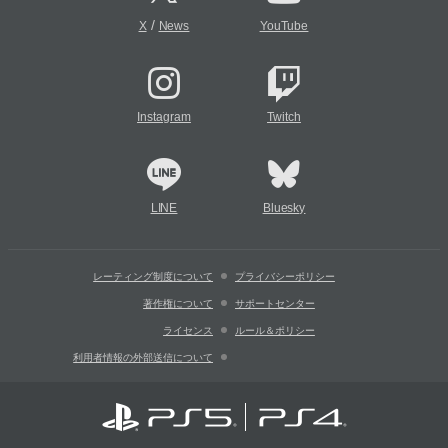
/
X
News
YouTube
Instagram
Twitch
LINE
Bluesky
レーティング制度について
プライバシーポリシー
著作権について
サポートセンター
ライセンス
ルール＆ポリシー
利用者情報の外部送信について