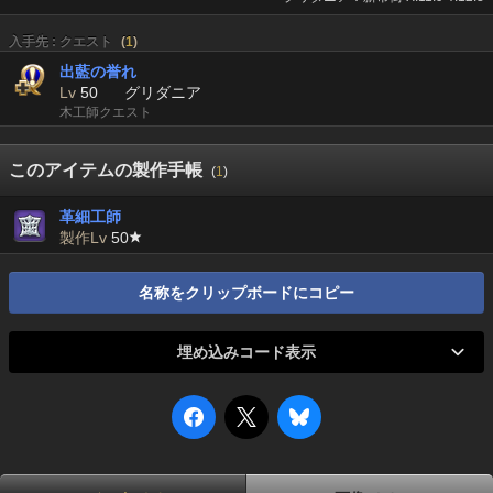
入手先 : クエスト
(
1
)
出藍の誉れ
Lv
50
グリダニア
木工師クエスト
このアイテムの製作手帳
(
1
)
革細工師
製作Lv
50
名称をクリップボードにコピー
埋め込みコード表示