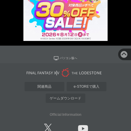
パソコン版へ
関連商品
e-STOREで購入
ゲームダウンロード
Official Information