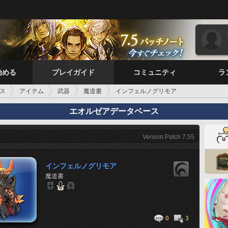
始める
プレイガイド
コミュニティ
ラ
ス
アイテム
武器
魔道書
インフェルノグリモア
エオルゼアデータベース
Version:Patch 7.55
インフェルノグリモア
魔道書
0
3