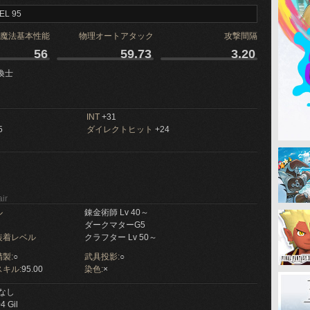
EL 95
魔法基本性能
物理オートアタック
攻撃間隔
56
59.73
3.20
喚士
INT
+31
5
ダイレクトヒット
+24
ir
ル
錬金術師 Lv 40～
ダークマターG5
装着レベル
クラフター Lv 50～
製:
○
武具投影:
○
キル:
95.00
染色:
×
なし
4 Gil