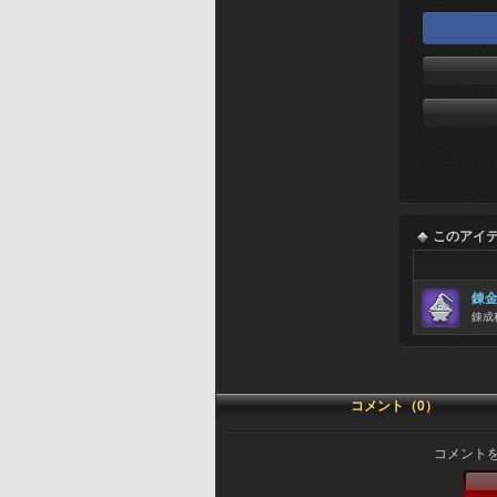
このアイ
錬
錬成
コメント（0）
コメント