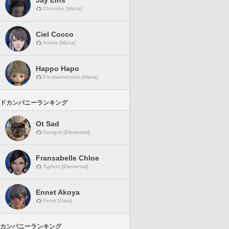
Jay Eins
Chocobo [Mana]
Ciel Cocco
Anima [Mana]
Happo Hapo
Pandaemonium [Mana]
ドカンパニーランキング
Ot Sad
Gungnir [Elemental]
Fransabelle Chloe
Typhon [Elemental]
Ennet Akoya
Fenrir [Gaia]
カンパニーランキング