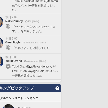
ー"Haisudaiskiatumare14(Masamu
ne)"のメンバー募集を開始しまし
た。
本日 9:07
Natsu Sunny
Ifrit [Gaia]
「やったことないことをやってま
す。」を公開しました。
本日 9:07
Glee Jiggle
Masamune [Mana]
「出ねぇよ」を公開しました。
本日 9:00
Yukki Orand
Alexander [Gaia]
Yukki Orand(
Alexander)さんが
CWLS"Bon Voyage(Gaia)"のメンバ
ー募集を開始しました。
キングピックアップ
タルコンフリクト ランキング