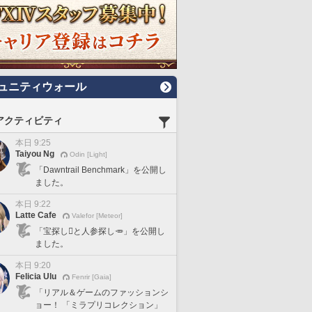
ュニティウォール
アクティビティ
本日 9:25
Taiyou Ng
Odin [Light]
「Dawntrail Benchmark」を公開し
ました。
本日 9:22
Latte Cafe
Valefor [Meteor]
「宝探し🪎と人参探し🥕」を公開し
ました。
本日 9:20
Felicia Ulu
Fenrir [Gaia]
「リアル＆ゲームのファッションシ
ョー！ 「ミラプリコレクション」