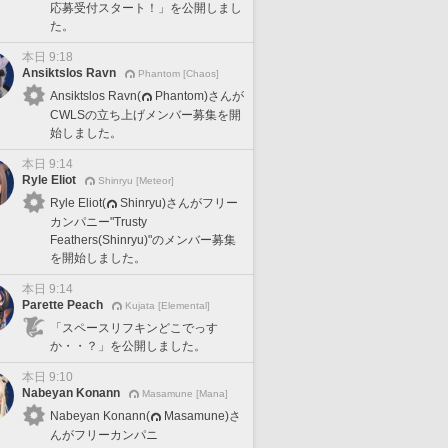
応募受付スタート！」を公開しまし
た。
本日 9:18
Ansiktslos Ravn
Phantom [Chaos]
Ansiktslos Ravn(
Phantom)さんが
CWLSの立ち上げメンバー募集を開
始しました。
本日 9:14
Ryle Eliot
Shinryu [Meteor]
Ryle Eliot(
Shinryu)さんがフリー
カンパニー"Trusty
Feathers(Shinryu)"のメンバー募集
を開始しました。
本日 9:14
Parette Peach
Kujata [Elemental]
「スペースリフキンどこでっす
か・・？」を公開しました。
本日 9:10
Nabeyan Konann
Masamune [Mana]
Nabeyan Konann(
Masamune)さ
んがフリーカンパニ