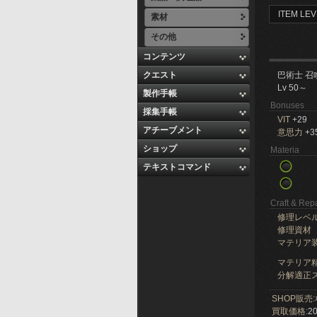
ITEM LEV
素材
その他
コンテンツ
クエスト
巴術士 召
Lv 50～
製作手帳
Bonuses
採集手帳
VIT
+29
アチーブメント
意思力
+3
ショップ
Materia
テキストコマンド
Craft & Repa
修理レベ
修理資材
マテリア
マテリア精
分解適正ス
SHOP販売:
買取価格:
20