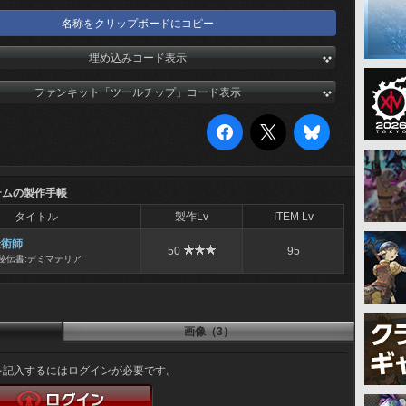
名称をクリップボードにコピー
埋め込みコード表示
ファンキット「ツールチップ」コード表示
テムの製作手帳
タイトル
製作Lv
ITEM Lv
金術師
50
95
秘伝書:デミマテリア
画像（3）
を記入するにはログインが必要です。