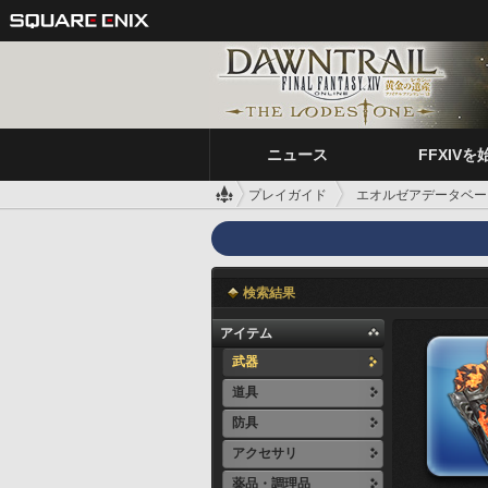
ニュース
FFXIVを
プレイガイド
エオルゼアデータベー
検索結果
アイテム
武器
道具
防具
アクセサリ
薬品・調理品