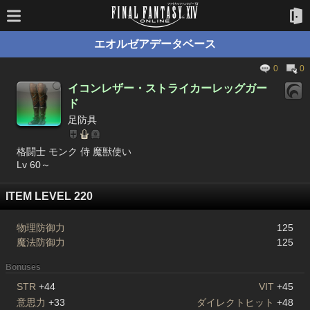
エオルゼアデータベース
0
0
イコンレザー・ストライカーレッグガー
ド
足防具
格闘士 モンク 侍 魔獣使い
Lv 60～
ITEM LEVEL 220
物理防御力
125
魔法防御力
125
Bonuses
STR
+44
VIT
+45
意思力
+33
ダイレクトヒット
+48