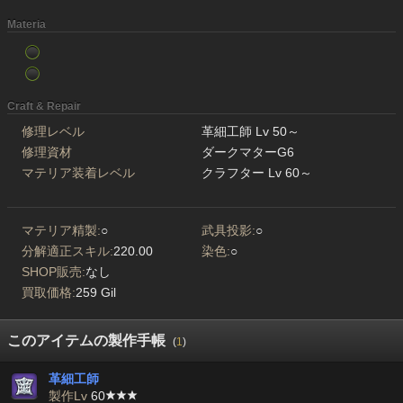
Materia
Craft & Repair
修理レベル
革細工師 Lv 50～
修理資材
ダークマターG6
マテリア装着レベル
クラフター Lv 60～
マテリア精製:
○
武具投影:
○
分解適正スキル:
220.00
染色:
○
SHOP販売:
なし
買取価格:
259 Gil
このアイテムの製作手帳
(
1
)
革細工師
製作Lv
60