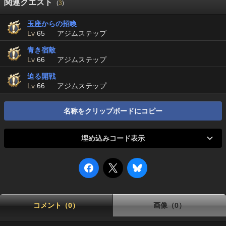
関連クエスト
(
3
)
玉座からの招喚
Lv
65
アジムステップ
青き宿敵
Lv
66
アジムステップ
迫る開戦
Lv
66
アジムステップ
名称をクリップボードにコピー
埋め込みコード表示
コメント（0）
画像（0）