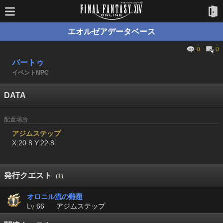
エオルゼアデータベース
0
0
バートゥ
イベントNPC
DATA
配置場所
アジムステップ
X:20.8 Y:22.8
発行クエスト
(
1
)
オロニル流の難題
Lv
66
アジムステップ