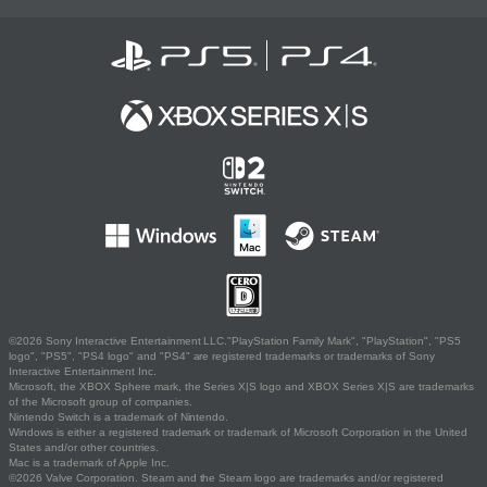
©2026 Sony Interactive Entertainment LLC."PlayStation Family Mark", "PlayStation", "PS5
logo", "PS5", "PS4 logo" and "PS4" are registered trademarks or trademarks of Sony
Interactive Entertainment Inc.
Microsoft, the XBOX Sphere mark, the Series X|S logo and XBOX Series X|S are trademarks
of the Microsoft group of companies.
Nintendo Switch is a trademark of Nintendo.
Windows is either a registered trademark or trademark of Microsoft Corporation in the United
States and/or other countries.
Mac is a trademark of Apple Inc.
©2026 Valve Corporation. Steam and the Steam logo are trademarks and/or registered