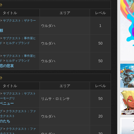
ト
タイトル
エリア
レベル
>
サブクエスト：ザナラー
ウルダハ
1
頼
>
サブクエスト：事件屋ヒ
ド
>
ヒルディブランド
ウルダハ
50
>
サブクエスト：事件屋ヒ
ド
>
ヒルディブランド
ウルダハ
50
恋の悲哀
ト
タイトル
エリア
レベル
>
サブクエスト：サブスト
ーモーグリ
リムサ・ロミンサ
50
ベニュー
ブ
>
クラスクエスト：ファ
士クエスト
ウルダハ
20
のたち
ブ
>
クラスクエスト：ファ
士クエスト