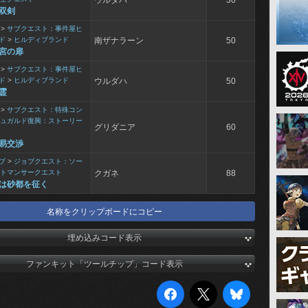
ウルダハ
30
双剣
>
サブクエスト：事件屋ヒ
ド
>
ヒルディブランド
南ザナラーン
50
宮の扉
>
サブクエスト：事件屋ヒ
ド
>
ヒルディブランド
ウルダハ
50
霊
>
サブクエスト：特殊コン
ュガルド復興：ストーリー
グリダニア
60
易交渉
ブ
>
ジョブクエスト：ソー
トマンサークエスト
クガネ
88
は砂都を征く
名称をクリップボードにコピー
埋め込みコード表示
ファンキット「ツールチップ」コード表示