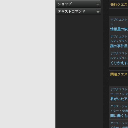
ショップ
発行クエス
テキストコマンド
サブクエスト
ン
情報屋の依
サブクエスト
ルディブラン
謎の事件屋
サブクエスト
ルディブラン
くりかえす
関連クエス
サブクエスト
ーリー
>
レタ
君がいたア
クラス・ジョ
イター
>
剣術
闇に蠢くも
クラス・ジョ
イター
>
剣術