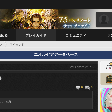
始める
プレイガイド
コミュニティ
ラ
ス
ワイモンド
エオルゼアデータベース
Version:Patch 7.55
ド
C
0
0
ナル回廊