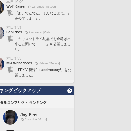
本日 10:06
Wolf Kaiser
Zeromus [Meteor]
「あ、でたでた。そんなるよね。」
を公開しました。
本日 9:59
Fen Rhos
Alexander [Gaia]
「キャロットラペ納品でお金稼ぎ出
来ると聞いて………」を公開しまし
た。
本日 9:55
Mia Whiteflores
Valefor [Meteor]
「FFXIV 復帰1st anniversary!」を公
開しました。
キングピックアップ
タルコンフリクト ランキング
Jay Eins
Chocobo [Mana]