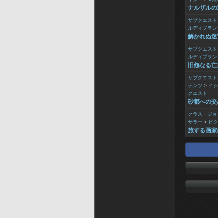
ナルザルの
サブクエスト
ルディブラン
解かれぬ迷
サブクエスト
ルディブラン
旧怨なる亡
サブクエスト
テンツ
>
イシ
クエスト
砂都への交
クラス・ジョ
サラー
>
ピク
旅する画家