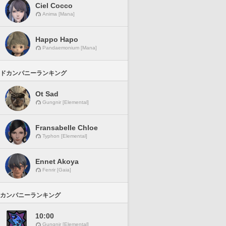
Ciel Cocco
Anima [Mana]
Happo Hapo
Pandaemonium [Mana]
ドカンパニーランキング
Ot Sad
Gungnir [Elemental]
Fransabelle Chloe
Typhon [Elemental]
Ennet Akoya
Fenrir [Gaia]
カンパニーランキング
10:00
Gungnir [Elemental]