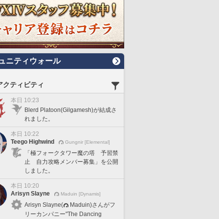
ュニティウォール
アクティビティ
本日 10:23
Blerd Platoon(Gilgamesh)が結成さ
れました。
本日 10:22
Teego Highwind
Gungnir [Elemental]
「極フォークタワー魔の塔 予習禁
止 自力攻略メンバー募集」を公開
しました。
本日 10:20
Arisyn Slayne
Maduin [Dynamis]
Arisyn Slayne(
Maduin)さんがフ
リーカンパニー"The Dancing