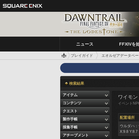
ニュース
FFXIVを
プレイガイド
エオルゼアデータベー
検索結果
アイテム
ワイモン
コンテンツ
イベントNP
クエスト
配置場所
製作手帳
ウルダハ：
採集手帳
X:9.8 Y:8.7
アチーブメント