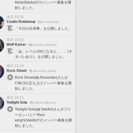
Molly(Maduin)"のメンバー募集を開
始しました。
本日 10:16
Coolto Roideloup
Fenrir [Gaia]
「今日の出来事」を公開しました。
本日 10:15
Wolf Kaiser
Zeromus [Meteor]
「あ、レベル100になると、、、(ネ
タバレあり)」を公開しました。
本日 10:14
Rock Showl
Alexander [Gaia]
Rock Showl(
Alexander)さんが
CWLSの立ち上げメンバー募集を開
始しました。
本日 10:11
Twilight Sola
Valefor [Meteor]
Twilight Sola(
Valefor)さんがフリ
ーカンパニー"Red-
wing's(Valefor)"のメンバー募集を開
始しました。