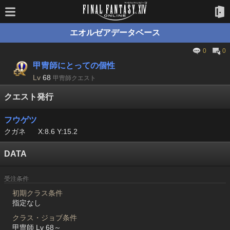
エオルゼアデータベース
0
0
甲冑師にとっての個性
Lv
68
甲冑師クエスト
クエスト発行
フウゲツ
クガネ
X:8.6 Y:15.2
DATA
受注条件
初期クラス条件
指定なし
クラス・ジョブ条件
甲冑師 Lv 68～