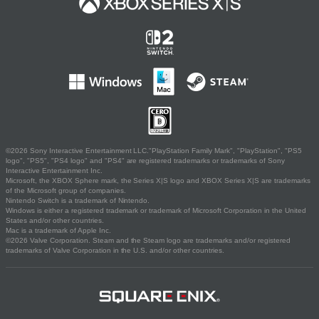
©2026 Sony Interactive Entertainment LLC."PlayStation Family Mark", "PlayStation", "PS5
logo", "PS5", "PS4 logo" and "PS4" are registered trademarks or trademarks of Sony
Interactive Entertainment Inc.
Microsoft, the XBOX Sphere mark, the Series X|S logo and XBOX Series X|S are trademarks
of the Microsoft group of companies.
Nintendo Switch is a trademark of Nintendo.
Windows is either a registered trademark or trademark of Microsoft Corporation in the United
States and/or other countries.
Mac is a trademark of Apple Inc.
©2026 Valve Corporation. Steam and the Steam logo are trademarks and/or registered
trademarks of Valve Corporation in the U.S. and/or other countries.