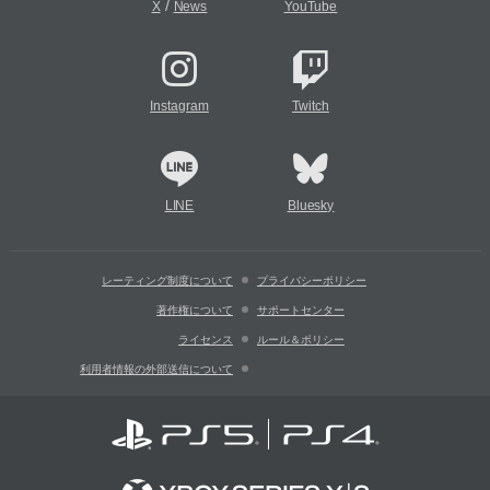
/
X
News
YouTube
Instagram
Twitch
LINE
Bluesky
レーティング制度について
プライバシーポリシー
著作権について
サポートセンター
ライセンス
ルール＆ポリシー
利用者情報の外部送信について