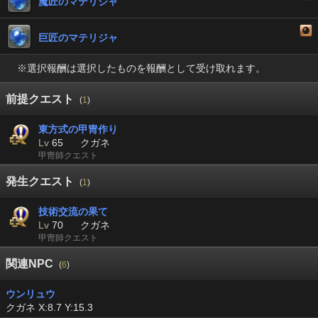
魔匠のマテリジャ
巨匠のマテリジャ
※選択報酬は選択したものを報酬として受け取れます。
前提クエスト
(
1
)
東方式の甲冑作り
Lv
65
クガネ
甲冑師クエスト
発生クエスト
(
1
)
技術交流の果て
Lv
70
クガネ
甲冑師クエスト
関連NPC
(
6
)
ウンリュウ
クガネ X:8.7 Y:15.3