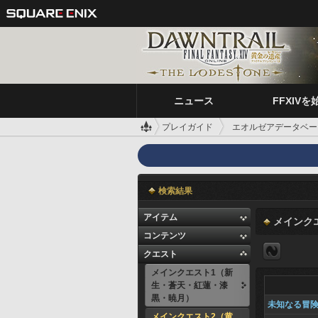
ニュース
FFXIVを
プレイガイド
エオルゼアデータベー
検索結果
アイテム
メインク
コンテンツ
クエスト
メインクエスト1（新
生・蒼天・紅蓮・漆
黒・暁月）
未知なる冒
メインクエスト2（黄