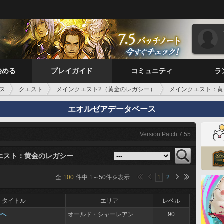
始める
プレイガイド
コミュニティ
ラ
ス
クエスト
メインクエスト2（黄金のレガシー）
メインクエスト：黄
エオルゼアデータベース
Version:Patch 7.55
エスト：黄金のレガシー
全
100
件中
1
～
50
件を表示
1
2
タイトル
エリア
レベル
険へ
オールド・シャーレアン
90