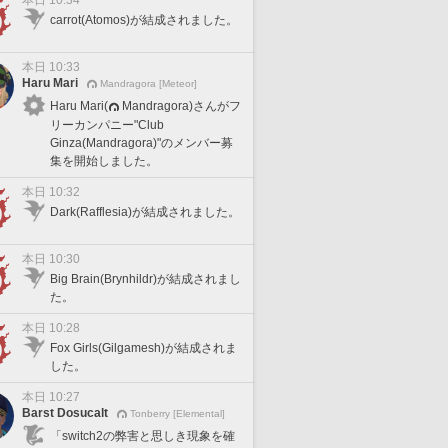
本日 10:34
carrot(Atomos)が結成されました。
本日 10:33
Haru Mari
Mandragora [Meteor]
Haru Mari(
Mandragora)さんがフ
リーカンパニー"Club
Ginza(Mandragora)"のメンバー募
集を開始しました。
本日 10:32
Dark(Rafflesia)が結成されました。
本日 10:30
Big Brain(Brynhildr)が結成されまし
た。
本日 10:28
Fox Girls(Gilgamesh)が結成されま
した。
本日 10:27
Barst Dosucalt
Tonberry [Elemental]
「switch2の弊害と思しき現象を確