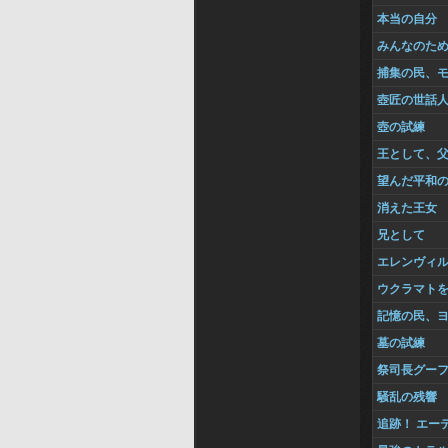
本当の自分
みんなのた
捕集の民、
壺匠の世話
壺の試練
王として、
望んだ平和
消えた王女
兄として
エレンヴィ
ウクラマト
記憶の民、
墓の試練
祭司長グー
騒乱の残響
追跡！ エー