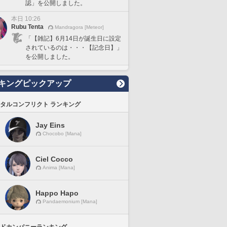
認」を公開しました。
本日 10:26
Rubu Tenta
Mandragora [Meteor]
「【雑記】6月14日が誕生日に設定
されているのは・・・【記念日】」
を公開しました。
キングピックアップ
タルコンフリクト ランキング
Jay Eins
Chocobo [Mana]
Ciel Cocco
Anima [Mana]
Happo Hapo
Pandaemonium [Mana]