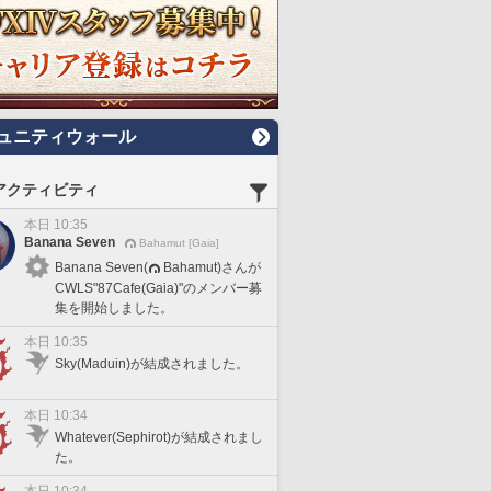
ュニティウォール
アクティビティ
本日 10:35
Banana Seven
Bahamut [Gaia]
Banana Seven(
Bahamut)さんが
CWLS"87Cafe(Gaia)"のメンバー募
集を開始しました。
本日 10:35
Sky(Maduin)が結成されました。
本日 10:34
Whatever(Sephirot)が結成されまし
た。