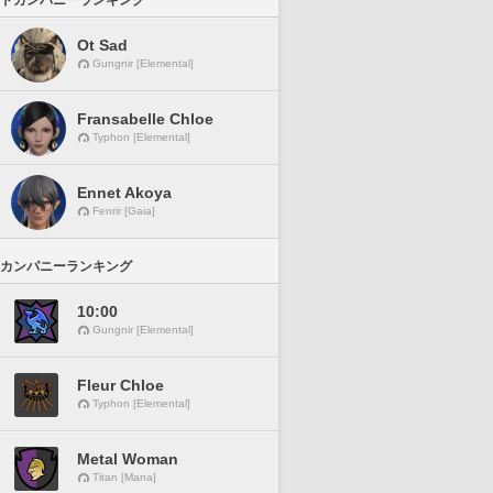
ドカンパニーランキング
Ot Sad
Gungnir [Elemental]
Fransabelle Chloe
Typhon [Elemental]
Ennet Akoya
Fenrir [Gaia]
カンパニーランキング
10:00
Gungnir [Elemental]
Fleur Chloe
Typhon [Elemental]
Metal Woman
Titan [Mana]