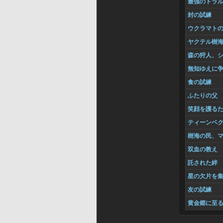
最強のトラ
封の試練
ウクラマト
ヤクテル樹
森の狩人、
無知ゆえに
食の試練
ふたりの父
笑顔を護る
ティーンベ
樹海の民、
双血の教え
託された絆
星の欠片を
友の試練
黄金郷に至