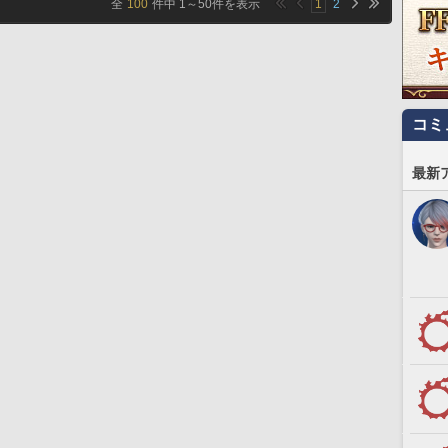
全
100
件中
1
～
50
件を表示
1
2
コミ
最新