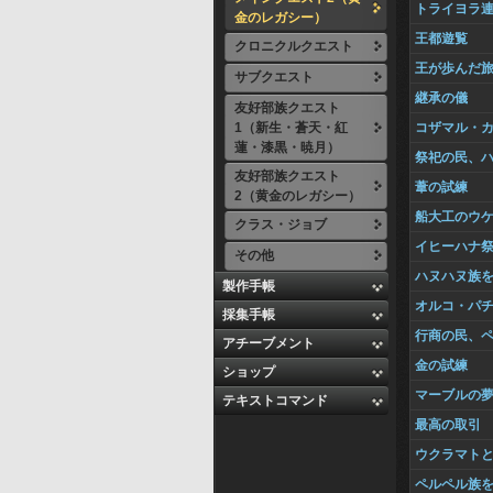
トライヨラ
金のレガシー）
王都遊覧
クロニクルクエスト
王が歩んだ
サブクエスト
継承の儀
友好部族クエスト
1（新生・蒼天・紅
コザマル・
蓮・漆黒・暁月）
祭祀の民、
友好部族クエスト
葦の試練
2（黄金のレガシー）
船大工のウ
クラス・ジョブ
イヒーハナ
その他
ハヌハヌ族
製作手帳
オルコ・パ
採集手帳
行商の民、
アチーブメント
金の試練
ショップ
マーブルの
テキストコマンド
最高の取引
ウクラマト
ペルペル族