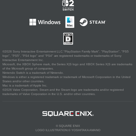
©2026 Sony Interactive Entertainment LLC."PlayStation Family Mark", "PlayStation", "PS5
logo", "PS5", "PS4 logo" and "PS4" are registered trademarks or trademarks of Sony
Interactive Entertainment Inc.
Microsoft, the XBOX Sphere mark, the Series X|S logo and XBOX Series X|S are trademarks
of the Microsoft group of companies.
Nintendo Switch is a trademark of Nintendo.
Windows is either a registered trademark or trademark of Microsoft Corporation in the United
States and/or other countries.
Mac is a trademark of Apple Inc.
©2026 Valve Corporation. Steam and the Steam logo are trademarks and/or registered
trademarks of Valve Corporation in the U.S. and/or other countries.
© SQUARE ENIX
LOGO ILLUSTRATION:© YOSHITAKA AMANO