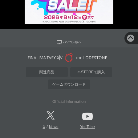
パソコン版へ
関連商品
e-STOREで購入
ゲームダウンロード
Official Information
/
X
News
YouTube