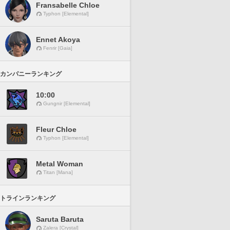
Fransabelle Chloe
Typhon [Elemental]
Ennet Akoya
Fenrir [Gaia]
カンパニーランキング
10:00
Gungnir [Elemental]
Fleur Chloe
Typhon [Elemental]
Metal Woman
Titan [Mana]
トラインランキング
Saruta Baruta
Zalera [Crystal]