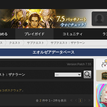
始める
プレイガイド
コミュニティ
ラ
ス
クエスト
サブクエスト
サブクエスト：ザナラーン
エオルゼアデータベース
Version:Patch 7.55
スト：ザナラーン
ョコボスクウェア
」
全
2
件中
1
～
2
件を表示
1