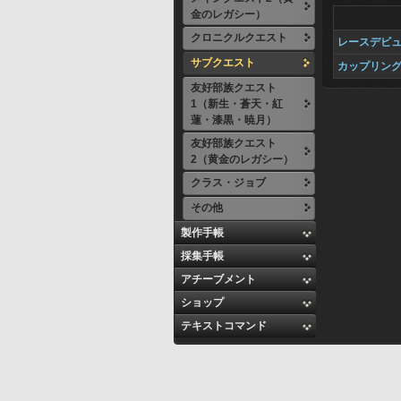
金のレガシー）
クロニクルクエスト
レースデビ
サブクエスト
カップリン
友好部族クエスト
1（新生・蒼天・紅
蓮・漆黒・暁月）
友好部族クエスト
2（黄金のレガシー）
クラス・ジョブ
その他
製作手帳
採集手帳
アチーブメント
ショップ
テキストコマンド