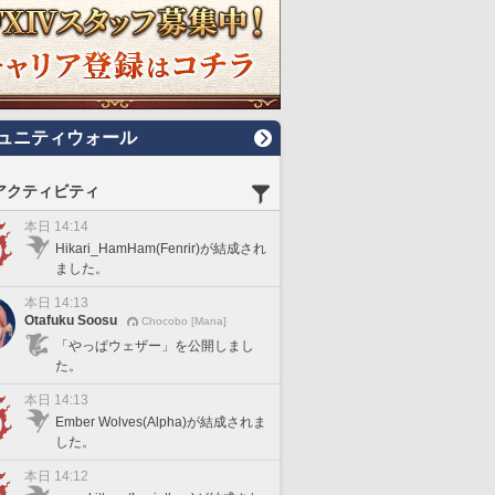
ュニティウォール
アクティビティ
本日 14:14
Hikari_HamHam(Fenrir)が結成され
ました。
本日 14:13
Otafuku Soosu
Chocobo [Mana]
「やっぱウェザー」を公開しまし
た。
本日 14:13
Ember Wolves(Alpha)が結成されま
した。
本日 14:12