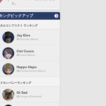
た。
キングピックアップ
タルコンフリクト ランキング
Jay Eins
Chocobo [Mana]
Ciel Cocco
Anima [Mana]
Happo Hapo
Pandaemonium [Mana]
ドカンパニーランキング
Ot Sad
Gungnir [Elemental]