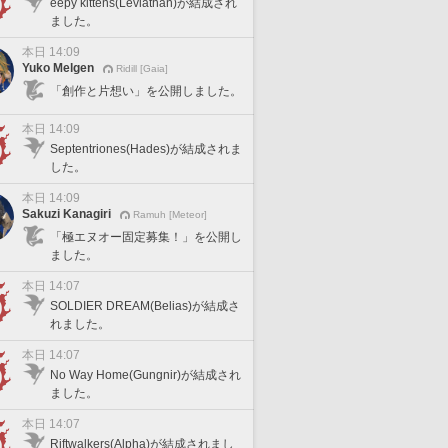
eepy kittens(Leviathan)が結成され
ました。
本日 14:09
Yuko Melgen
Ridill [Gaia]
「創作と片想い」を公開しました。
本日 14:09
Septentriones(Hades)が結成されま
した。
本日 14:09
Sakuzi Kanagiri
Ramuh [Meteor]
「極エヌオー固定募集！」を公開し
ました。
本日 14:07
SOLDIER DREAM(Belias)が結成さ
れました。
本日 14:07
No Way Home(Gungnir)が結成され
ました。
本日 14:07
Riftwalkers(Alpha)が結成されまし