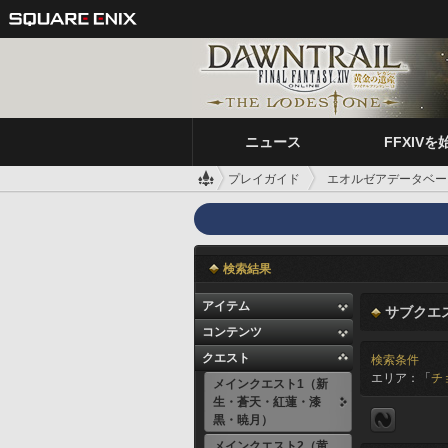
ニュース
FFXIVを
プレイガイド
エオルゼアデータベー
検索結果
アイテム
サブクエ
コンテンツ
クエスト
検索条件
エリア：「
チ
メインクエスト1（新
生・蒼天・紅蓮・漆
黒・暁月）
メインクエスト2（黄