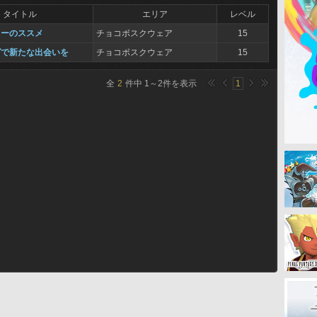
タイトル
エリア
レベル
ューのススメ
チョコボスクウェア
15
グで新たな出会いを
チョコボスクウェア
15
全
2
件中
1
～
2
件を表示
1