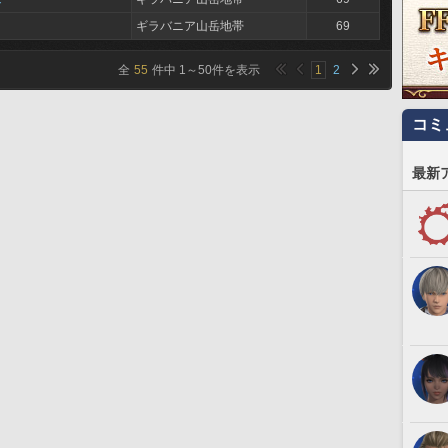
ギラバニア山岳地帯
69
全
55
件中
1
～
50
件を表示
1
2
コミ
最新