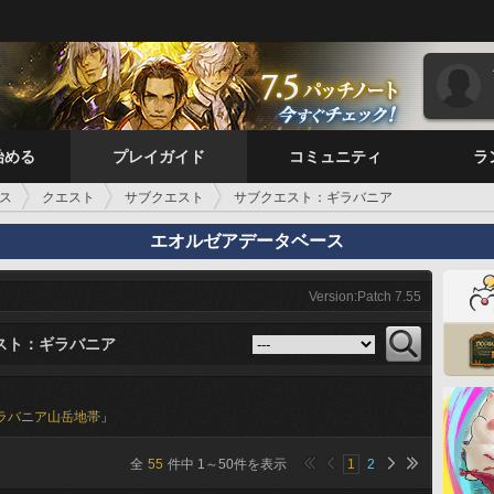
始める
プレイガイド
コミュニティ
ラ
ス
クエスト
サブクエスト
サブクエスト：ギラバニア
エオルゼアデータベース
Version:Patch 7.55
スト：ギラバニア
ラバニア山岳地帯
」
全
55
件中
1
～
50
件を表示
1
2