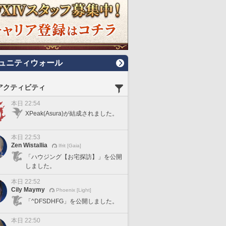
ュニティウォール
アクティビティ
本日 22:54
XPeak(Asura)が結成されました。
本日 22:53
Zen Wistallia
Ifrit [Gaia]
「ハウジング【お宅探訪】」を公開
しました。
本日 22:52
Cily Maymy
Phoenix [Light]
「^DFSDHFG」を公開しました。
本日 22:50