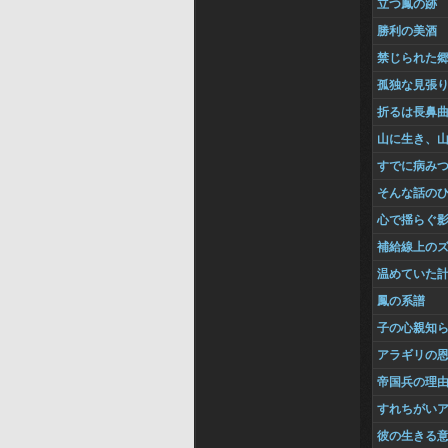
立つ鳳の跡
勝利の美酒
禁じられた
孤独な見張
折るは長鼻
山に生き、
すでに病み
そんな話の
心で揺らぐ
補給線上の
温めていた
鳳の系譜
子の心親知
アラギリの
帝国兵の理
すれちがい
彼の生きる