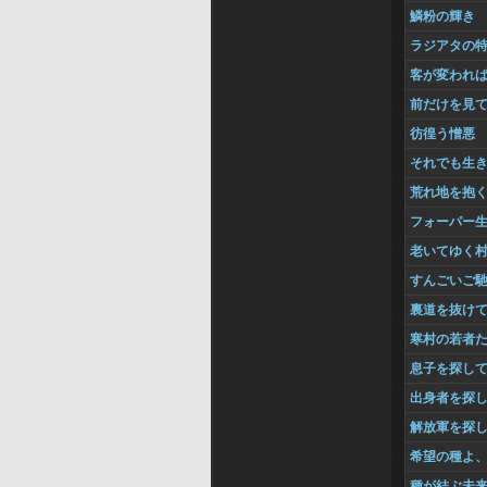
鱗粉の輝き
ラジアタの
客が変われ
前だけを見
彷徨う憎悪
それでも生
荒れ地を抱
フォーパー
老いてゆく
すんごいご
裏道を抜け
寒村の若者
息子を探し
出身者を探
解放軍を探
希望の種よ
種が結ぶ未