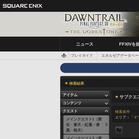
ニュース
FFXIVを
プレイガイド
エオルゼアデータベー
検索結果
アイテム
サブクエ
コンテンツ
クエスト
検索条件
エリア：「
ギ
メインクエスト1（新
生・蒼天・紅蓮・漆
黒・暁月）
メインクエスト2（黄