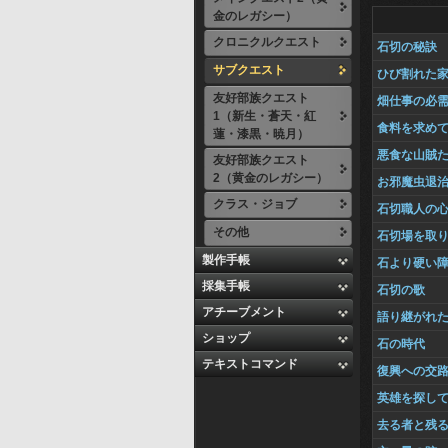
金のレガシー）
クロニクルクエスト
石切の秘訣
サブクエスト
ひび割れた
友好部族クエスト
畑仕事の必
1（新生・蒼天・紅
食料を求め
蓮・漆黒・暁月）
悪食な山賊
友好部族クエスト
2（黄金のレガシー）
お邪魔虫退
クラス・ジョブ
石切職人の
その他
石切場を取
製作手帳
石より硬い
採集手帳
石切の歌
アチーブメント
語り継がれ
ショップ
石の時代
テキストコマンド
復興への交
英雄を探し
去る者と残