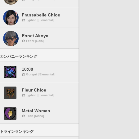
Fransabelle Chloe
Typhon [Elemental]
Ennet Akoya
Fenrir [Gaia]
カンパニーランキング
10:00
Gungnir [Elemental]
Fleur Chloe
Typhon [Elemental]
Metal Woman
Titan [Mana]
トラインランキング