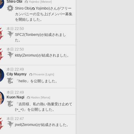
Shiro Obi
Yojimbo [Meteor]
Shiro Obi(
Yojimbo)さんがフリー
カンパニーの立ち上げメンバー募集
を開始しました。
本日 22:50
SFC2(Tonberry)が結成されまし
た。
本日 22:50
ktdy(Zeromus)が結成されました。
本日 22:49
Cily Maymy
Phoenix [Light]
「hello」を公開しました。
本日 22:49
Kuon Nagi
Hades [Mana]
「吉田様、私の熱い熱量受け止めて
(>_<)」を公開しました。
本日 22:47
jnet(Zeromus)が結成されました。